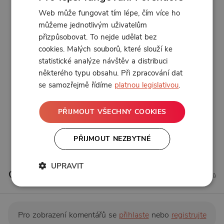
Web může fungovat tím lépe, čím více ho
A i když čas letí, tak rozhodně ještě nekončíme.
Budeme vás moc rádi dál potkávat na živých
můžeme jednotlivým uživatelům
akcích a dělat vám společnost při vaření, na
přizpůsobovat. To nejde udělat bez
cestách autem nebo kdekoliv ve vašich uších.
cookies. Malých souborů, které slouží ke
Děkujeme za dlouholetou podporu!
statistické analýze návštěv a distribuci
Vaši,
některého typu obsahu. Při zpracování dat
Petr a Petr
se samozřejmě řídíme
platnou legislativou
.
YouTube:
https://youtu.be/sdGM0A54h5M?
PŘIJMOUT VŠECHNY COOKIES
si=UbOjVq_qW-SJwn-x
Spotify:
https://open.spotify.com/episode/5BLEeU2OUeL5
PŘIJMOUT NEZBYTNÉ
RWoMROEFVX?si=04b3329409f04916
UPRAVIT
2 líbí
4 komentářů
Pro zobrazení komentářů se
přihlaste
nebo
registrujte