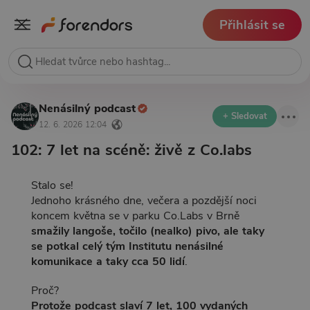
Přihlásit se
Nenásilný podcast
+ Sledovat
12. 6. 2026 12:04
102: 7 let na scéně: živě z Co.labs
Stalo se!
Jednoho krásného dne, večera a pozdější noci
koncem května se v parku Co.Labs v Brně
smažily langoše, točilo (nealko) pivo, ale taky
se potkal celý tým Institutu nenásilné
komunikace a taky cca 50 lidí
.
Proč?
Protože podcast slaví 7 let, 100 vydaných