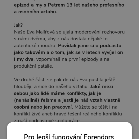
epizod a my s Petrem 13 let našeho profesního
a osobního vztahu.
Jak?
Naše Eva Malířová se ujala moderování rozhovoru
s námi dvěma, aby z nás dostala nějaké to
autentické moudro.
Povídali jsme si o podcastu
jako takovém a o tom, jak se v letech vyvíjel on
i my dva
, vzpomínali na první epizody a na
produkční patálie.
Ve druhé části se pak do nás Eva pustila ještě
hlouběji, a sice do našeho vztahu.
Jaké mezi
sebou jako lidé máme konflikty, jak je
(nenásilně) řešíme a jestli je náš vztah vlastně
osobní nebo jen pracovní.
Můžete se těšit i na
konflikt živě aneb hravé řešení reálného konfliktu
z naší podcastové spolupráce.
Pro lepší fungování Forendors