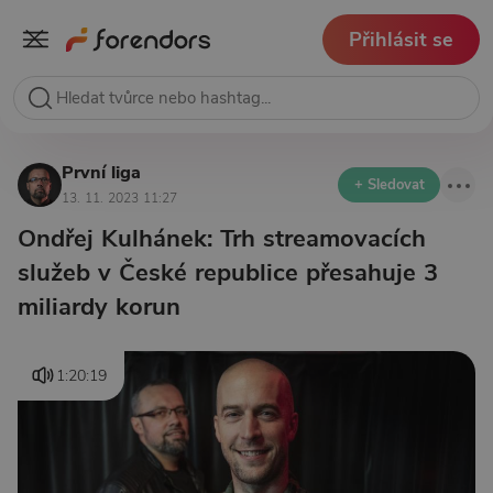
Přihlásit se
První liga
+ Sledovat
13. 11. 2023 11:27
Ondřej Kulhánek: Trh streamovacích
služeb v České republice přesahuje 3
miliardy korun
1:20:19