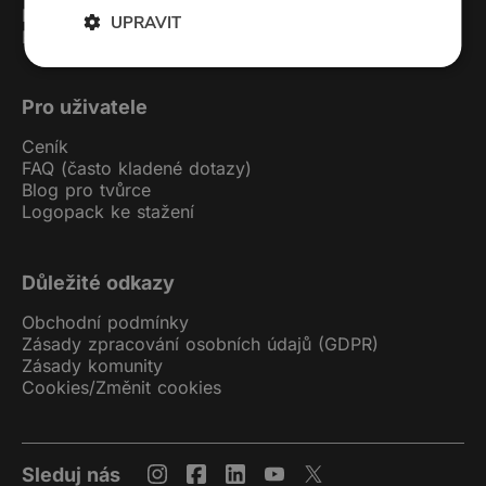
Kontakt
UPRAVIT
Podcast studio
Pro uživatele
Ceník
FAQ (často kladené dotazy)
Blog pro tvůrce
Logopack ke stažení
Důležité odkazy
Obchodní podmínky
Zásady zpracování osobních údajů (GDPR)
Zásady komunity
Cookies
/
Změnit cookies
Sleduj nás