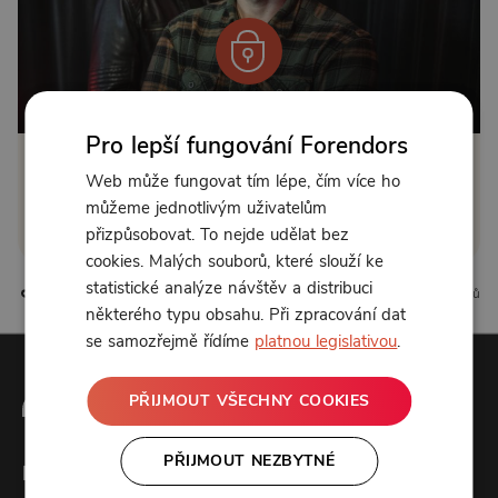
Od 169 Kč měsíčně nebo 89 Kč jednorázově
Pro lepší fungování Forendors
Zřídit předplatné
Web může fungovat tím lépe, čím více ho
můžeme jednotlivým uživatelům
Koupit příspěvek
přizpůsobovat. To nejde udělat bez
cookies. Malých souborů, které slouží ke
statistické analýze návštěv a distribuci
4 líbí
0 komentářů
některého typu obsahu. Při zpracování dat
se samozřejmě řídíme
platnou legislativou
.
PŘIJMOUT VŠECHNY COOKIES
PŘIJMOUT NEZBYTNÉ
Forendors