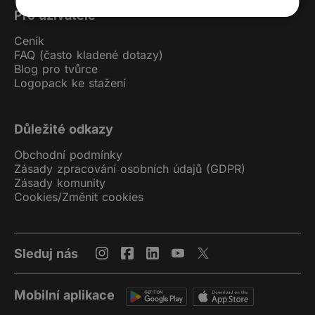
Pro uživatele
Ceník
FAQ (často kladené dotazy)
Blog pro tvůrce
Logopack ke stažení
Důležité odkazy
Obchodní podmínky
Zásady zpracování osobních údajů (GDPR)
Zásady komunity
Cookies
/
Změnit cookies
Sleduj nás
Mobilní aplikace