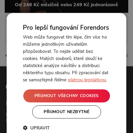
Od 248 Kč měsíčně nebo 249 Kč jednorázově
Zřídit předplatné
Pro lepší fungování Forendors
Koupit příspěvek
Web může fungovat tím lépe, čím více ho
můžeme jednotlivým uživatelům
přizpůsobovat. To nejde udělat bez
1 líbí
0 komentářů
cookies. Malých souborů, které slouží ke
statistické analýze návštěv a distribuci
některého typu obsahu. Při zpracování dat
se samozřejmě řídíme
platnou legislativou
.
PŘIJMOUT VŠECHNY COOKIES
Forendors
PŘIJMOUT NEZBYTNÉ
Kontakt
Podcast studio
UPRAVIT