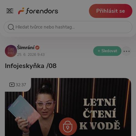
Přihlásit se
Šimrání
+ Sledovat
25. 6. 2026 9:43
Infojeskyňka /08
32:37