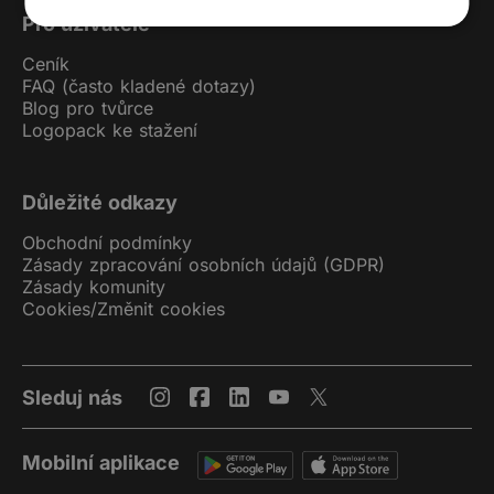
Pro uživatele
Ceník
FAQ (často kladené dotazy)
Blog pro tvůrce
Logopack ke stažení
Důležité odkazy
Obchodní podmínky
Zásady zpracování osobních údajů (GDPR)
Zásady komunity
Cookies
/
Změnit cookies
Sleduj nás
Mobilní aplikace