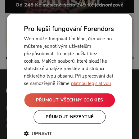
Od 248 Kč měsíčně nebo 249 Kč jednorázově
Zřídit předplatné
Pro lepší fungování Forendors
Koupit příspěvek
Web může fungovat tím lépe, čím více ho
můžeme jednotlivým uživatelům
přizpůsobovat. To nejde udělat bez
3 líbí
0 komentářů
cookies. Malých souborů, které slouží ke
statistické analýze návštěv a distribuci
některého typu obsahu. Při zpracování dat
se samozřejmě řídíme
platnou legislativou
.
PŘIJMOUT VŠECHNY COOKIES
Forendors
PŘIJMOUT NEZBYTNÉ
Kontakt
Podcast studio
UPRAVIT