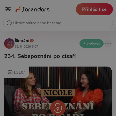
Přihlásit se
Šimrání
+ Sledovat
29. 6. 2026 5:07
234. Sebepoznání po císaři
1:31:07