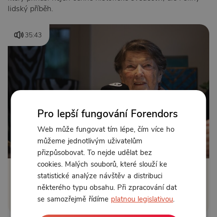
lidský příběh.
35:43
Pro lepší fungování Forendors
Web může fungovat tím lépe, čím více ho
můžeme jednotlivým uživatelům
Od 129 Kč měsíčně nebo 99 Kč jednorázově
přizpůsobovat. To nejde udělat bez
cookies. Malých souborů, které slouží ke
statistické analýze návštěv a distribuci
Zřídit předplatné
některého typu obsahu. Při zpracování dat
Koupit příspěvek
se samozřejmě řídíme
platnou legislativou
.