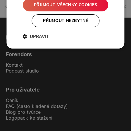
PŘIJMOUT VŠECHNY COOKIES
7 líbí
1 komentářů
PŘIJMOUT NEZBYTNÉ
UPRAVIT
Forendors
Kontakt
Podcast studio
Pro uživatele
Ceník
FAQ (často kladené dotazy)
Blog pro tvůrce
Logopack ke stažení