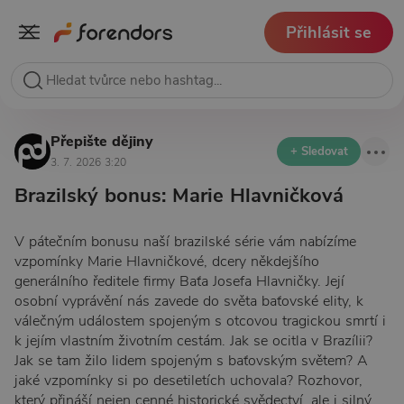
Přihlásit se
Přepište dějiny
+ Sledovat
3. 7. 2026 3:20
Brazilský bonus: Marie Hlavničková
V pátečním bonusu naší brazilské série vám nabízíme
vzpomínky Marie Hlavničkové, dcery někdejšího
generálního ředitele firmy Baťa Josefa Hlavničky. Její
osobní vyprávění nás zavede do světa baťovské elity, k
válečným událostem spojeným s otcovou tragickou smrtí i
k jejím vlastním životním cestám. Jak se ocitla v Brazílii?
Jak se tam žilo lidem spojeným s baťovským světem? A
jaké vzpomínky si po desetiletích uchovala? Rozhovor,
který přináší nejen cenné historické svědectví, ale i silný