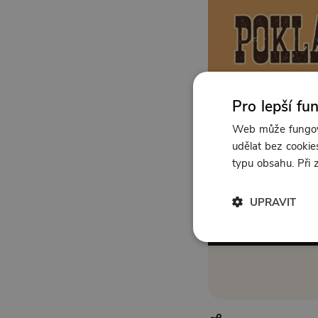
Pro lepší fu
Web může fungova
udělat bez cookies
typu obsahu. Při
UPRAVIT