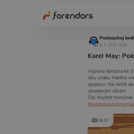
Poslouchej kni
8. 7. 2026 16:00
Karel May: Pokl
Výprava dorazila ke S
díky znaku Malého med
spojenci. Na místě do
ukradeným věcem.
Čte: Kryštof Nohýnek
#pokladvestribrnemje
16:57