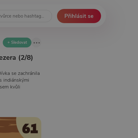
Přihlásit se
+ Sledovat
ezera (2/8)
ívka se zachránila
 s indiánskými
asem kvůli