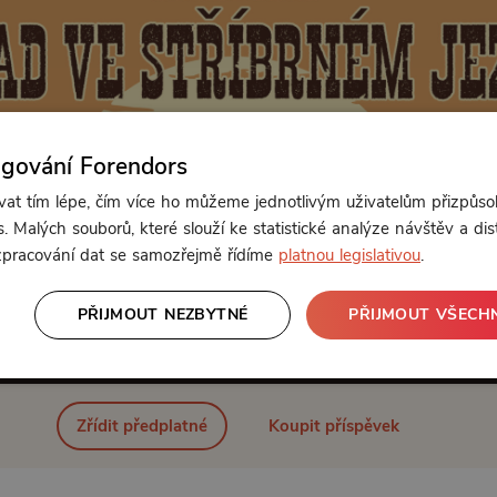
ngování Forendors
t tím lépe, čím více ho můžeme jednotlivým uživatelům přizpůso
. Malých souborů, které slouží ke statistické analýze návštěv a dis
 zpracování dat se samozřejmě řídíme
platnou legislativou
.
PŘIJMOUT NEZBYTNÉ
PŘIJMOUT VŠECH
Od 89 Kč měsíčně nebo 39 Kč jednorázově
Zřídit předplatné
Koupit příspěvek