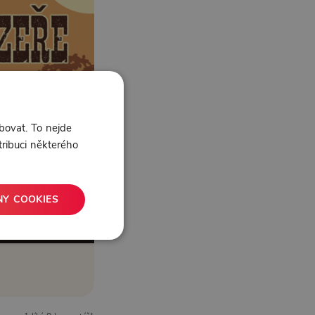
bovat. To nejde
tribuci některého
NY COOKIES