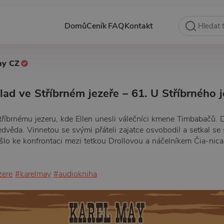
Domů
Ceník
FAQ
Kontakt
hy CZ
ad ve Stříbrném jezeře – 61. U Stříbrného j
tříbrnému jezeru, kde Ellen unesli válečníci kmene Timbabačů. D
věda. Vinnetou se svými přáteli zajatce osvobodil a setkal se
šlo ke konfrontaci mezi tetkou Drollovou a náčelníkem Čia-nic
zere
#karelmay
#audiokniha