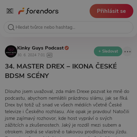
Přihlásit se
Kinky Guys Podcast
+ Sledovat
30. 6. 2024 7:01
34. MASTER DREX – IKONA ČESKÉ
BDSM SCÉNY
Dlouho jsem uvažoval, zda mám Drexe pozvat ke mně do
podcastu, abychom nemlátili prázdnou slámu, jak se říká.
Drex byl totiž už snad ve všech médiích včetně České
televize i Českého rozhlasu. Ale opak je pravdou! Natočili
jsme zajímavý rozhovor, kde host vypráví o svých
zážitcích a zkušenostech. Jaký je rozdíl mezi subem a
otrokem. Jedná se vlastně o takovou prodlouženou jízdu.