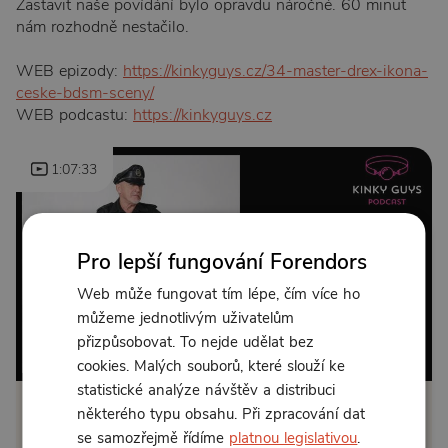
Zastavit naše povídání bylo opravdu náročné. 60 minut
nám rozhodně nestačilo.
WEB epizody:
https://kinkyguys.cz/34-master-drex-ikona-
ceske-bdsm-sceny/
WEB podcastu:
https://kinkyguys.cz
1:07:33
Pro lepší fungování Forendors
Web může fungovat tím lépe, čím více ho
můžeme jednotlivým uživatelům
přizpůsobovat. To nejde udělat bez
Od 179 Kč měsíčně nebo 250 Kč jednorázově
cookies. Malých souborů, které slouží ke
statistické analýze návštěv a distribuci
některého typu obsahu. Při zpracování dat
Zřídit předplatné
se samozřejmě řídíme
platnou legislativou
.