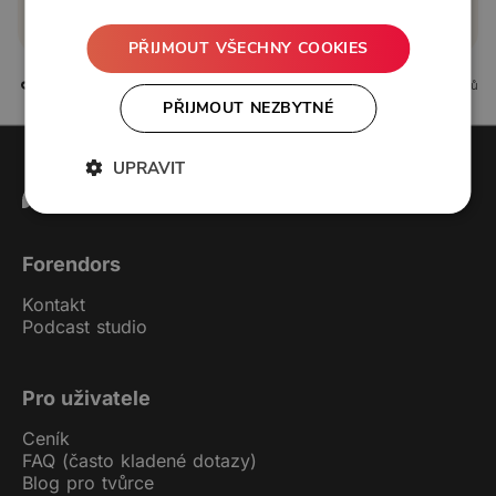
Koupit příspěvek
PŘIJMOUT VŠECHNY COOKIES
5 líbí
0 komentářů
PŘIJMOUT NEZBYTNÉ
UPRAVIT
Forendors
Kontakt
Podcast studio
Pro uživatele
Ceník
FAQ (často kladené dotazy)
Blog pro tvůrce