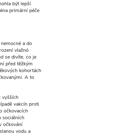
mohla být lepší
ména primární péče
di nemocné a do
irození vlažnó
 se divíte, co je
rání před těžkým
věkových kohortách
očkovanými. A to
z vyšších
řípadě vakcín proti
do očkovacích
 sociálních
av očkování
 slanou vodu a