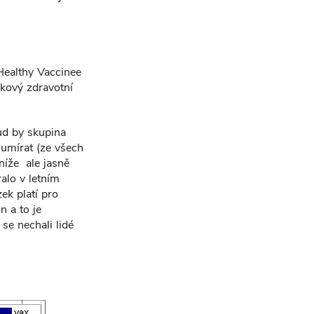
Healthy Vaccinee
lkový zdravotní
ud by skupina
umírat (ze všech
níže ale jasně
alo v letním
k platí pro
n a to je
se nechali lidé