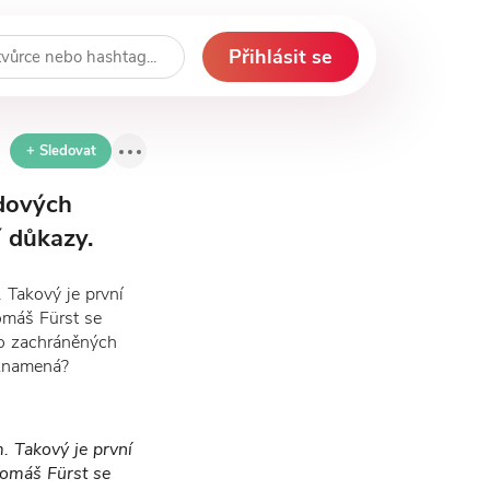
Přihlásit se
+ Sledovat
idových
 důkazy.
. Takový je první
omáš Fürst se
 o zachráněných
 znamená?
m. Takový je první
Tomáš Fürst se