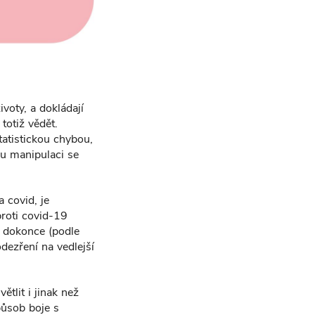
ivoty, a dokládají
totiž vědět.
tatistickou chybou,
ou manipulaci se
 covid, je
proti covid-19
 dokonce (podle
dezření na vedlejší
tlit i jinak než
působ boje s