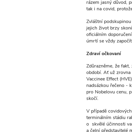
rázem jasný důvod, pr
tak i na covid, protož
Zvláštní podskupinou 
jejich život brzy skon
oficiálním doporučením
úmrtí se vždy započí
Zdraví očkovaní
Zdůrazněme, že fakt, 
období. Ať už zrovna 
Vaccinee Effect (HVE
nadsázkou řečeno - kd
pro Nobelovu cenu, p
skočí.
V případě covidových 
terminálním stádiu ra
o skvělé účinnosti va
a čelní představitelé