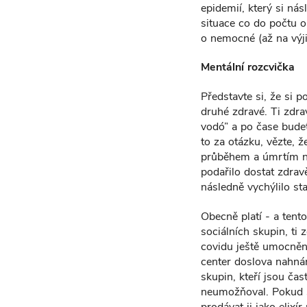
epidemií, který si ná
situace co do počtu o
o nemocné (až na výj
Mentální rozcvička
Představte si, že si 
druhé zdravé. Ti zdrav
vodó” a po čase budet
to za otázku, vězte, ž
průběhem a úmrtím na
podařilo dostat zdrav
následně vychýlilo sta
Obecně platí - a tento
sociálních skupin, ti 
covidu ještě umocněn t
center doslova nahnán
skupin, kteří jsou čas
neumožňoval. Pokud si
prodávat ji jako elixí