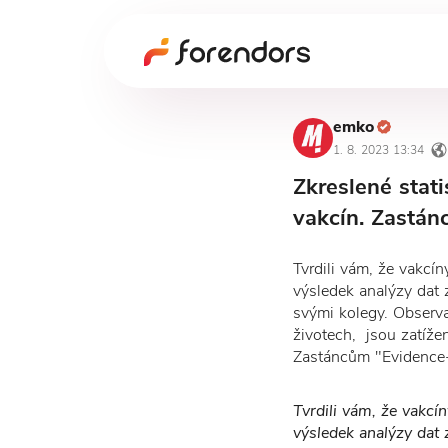
emko
1. 8. 2023 13:34
Zkreslené stati
vakcín. Zastán
Tvrdili vám, že vakcín
výsledek analýzy dat 
svými kolegy. Observa
životech, jsou zatíže
Zastáncům "Evidence-
Tvrdili vám, že vakcín
výsledek analýzy dat