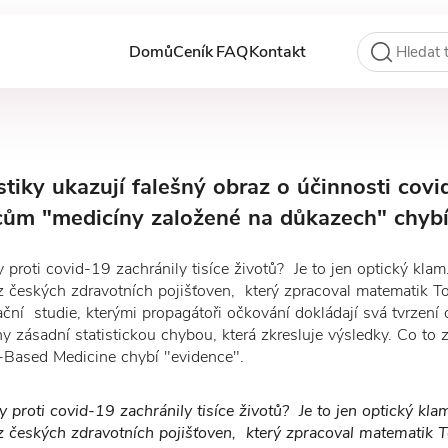
Domů
Ceník
FAQ
Kontakt
stiky ukazují falešný obraz o účinnosti cov
cům "medicíny založené na důkazech" chybí
y proti covid-19 zachránily tisíce životů? Je to jen optický klam
z českých zdravotních pojišťoven, který zpracoval matematik T
ční studie, kterými propagátoři očkování dokládají svá tvrzení
ny zásadní statistickou chybou, která zkresluje výsledky. Co to
Based Medicine chybí "evidence".
y proti covid-19 zachránily tisíce životů? Je to jen optický kla
 z českých zdravotních pojišťoven, který zpracoval matematik 