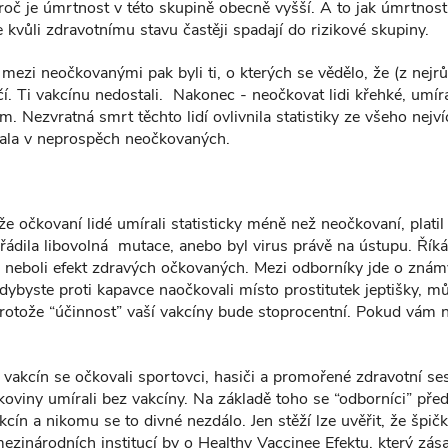
oč je úmrtnost v této skupině obecně vyšší. A to jak úmrtnost 
e kvůli zdravotnímu stavu častěji spadají do rizikové skupiny.
mezi neočkovanými pak byli ti, o kterých se vědělo, že (z nejr
čí. Ti vakcínu nedostali. Nakonec - neočkovat lidi křehké, umíraj
. Nezvratná smrt těchto lidí ovlivnila statistiky ze všeho nejví
tala v neprospěch neočkovaných.
že očkovaní lidé umírali statisticky méně než neočkovaní, platil
řádila libovolná mutace, anebo byl virus právě na ústupu. Řík
) neboli efekt zdravých očkovaných. Mezi odborníky jde o zná
ybyste proti kapavce naočkovali místo prostitutek jeptišky, můž
rotože “účinnost” vaší vakcíny bude stoprocentní. Pokud vám
vakcín se očkovali sportovci, hasiči a promořené zdravotní sest
koviny umírali bez vakcíny. Na základě toho se “odborníci” před
kcín a nikomu se to divné nezdálo. Jen stěží lze uvěřit, že šp
 mezinárodních institucí by o Healthy Vaccinee Efektu, který zás