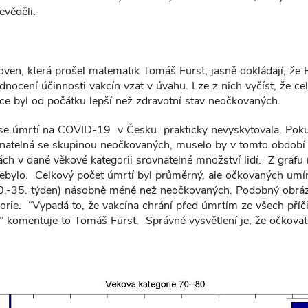
nevěděli.
oven, která prošel matematik Tomáš Fürst, jasně dokládají, že 
odnocení účinnosti vakcín vzat v úvahu. Lze z nich vyčíst, že ce
ce byl od počátku lepší než zdravotní stav neočkovaných.
 se úmrtí na COVID-19 v Česku prakticky nevyskytovala. Pok
natelná se skupinou neočkovaných, muselo by v tomto období 
ách v dané věkové kategorii srovnatelné množství lidí. Z grafu 
nebylo. Celkový počet úmrtí byl průměrný, ale očkovaných umír
.-35. týden) násobně méně než neočkovaných. Podobný obráze
rie. “Vypadá to, že vakcína chrání před úmrtím ze všech příči
komentuje to Tomáš Fürst. Správné vysvětlení je, že očkovat 