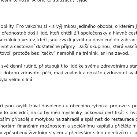
bility. Pro vakcínu si - s výjimkou jediného období, o kterém 
řednostně došli lidé, kteří chtěli žít společensky a hlavně cest
ociálních vrstev, kteří jsou zvyklí jezdit na dovolené do zahranič
ivot a cestování dostatečné příjmy. Další skupinou, která vakc
rtovci, protože bez “tečky” nemohli na trénink, ani na závod.
 své denní rutině, přistupují tito lidé ke svému zdravotnímu sta
it dobrou zdravotní péči, mají znalosti a dokážou zdravotní syst
yla velmi silná.
ří jsou zvyklí trávit dovolenou u obecního rybníka, protože s p
e to poslední, na co by měli myšlenky, očkovací certifikát k živ
 lepším případě) s motykou na zahradě a spíš než do restaurace 
 horším finančním možnostem a sociálnímu kapitálu přičtěte m
av způsobený životním stylem a především silnou nedůvěru k s