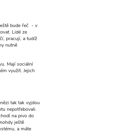
ještě bude řeč - v
ovat. Lidé ze
í, pracují, a tudíž
íny nutně
vu. Mají sociální
ém využít. Jejich
enězi tak tak vyjdou
otu nepotřebovali.
chodí na pivo do
nohdy ještě
ystému, a máte