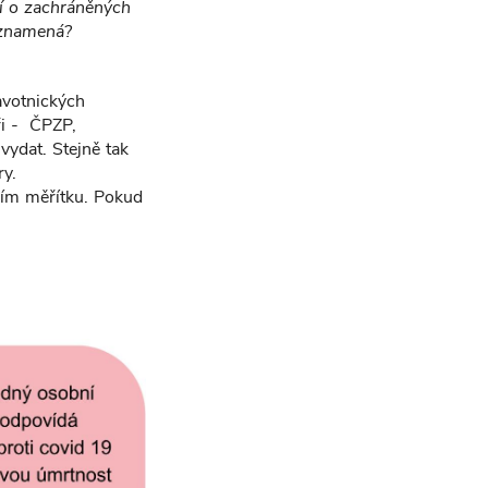
ní o zachráněných
o znamená?
avotnických
ři - ČPZP,
ydat. Stejně tak
y.
lním měřítku. Pokud