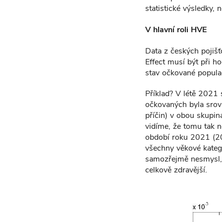
statistické výsledky, 
V hlavní roli HVE
Data z českých pojišť
Effect musí být při h
stav očkované popula
Příklad? V létě 2021
očkovaných byla srov
příčin) v obou skupin
vidíme, že tomu tak 
období roku 2021 (20
všechny věkové katego
samozřejmě nesmysl,” 
celkově zdravější.