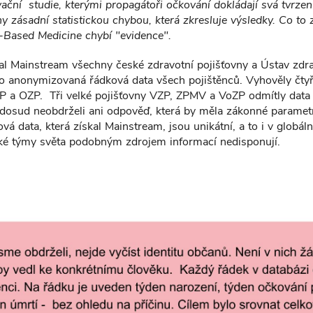
ční studie, kterými propagátoři očkování dokládají svá tvrze
ny zásadní statistickou chybou, která zkresluje výsledky. Co t
Based Medicine chybí "evidence".
al Mainstream všechny české zdravotní pojišťovny a Ústav zdr
y o anonymizovaná řádková data všech pojištěnců. Vyhověly čty
P a OZP. Tři velké pojišťovny VZP, ZPMV a VoZP odmítly data v
dosud neobdrželi ani odpověď, která by měla zákonné parametr
 data, která získal Mainstream, jsou unikátní, a to i v globá
ké týmy světa podobným zdrojem informací nedisponují.