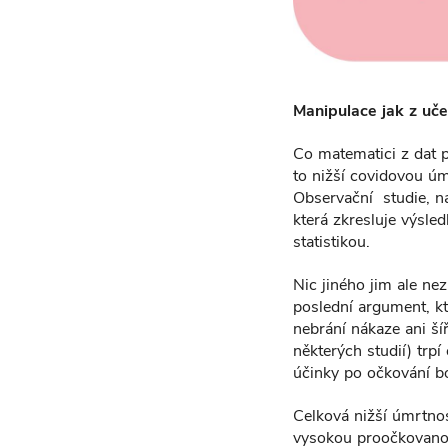
Manipulace jak z uč
Co matematici z dat po
to nižší covidovou úm
Observační studie, na
která zkresluje výsle
statistikou.
Nic jiného jim ale ne
poslední argument, kt
nebrání nákaze ani š
některých studií) trp
účinky po očkování b
Celková nižší úmrtnos
vysokou proočkovanos