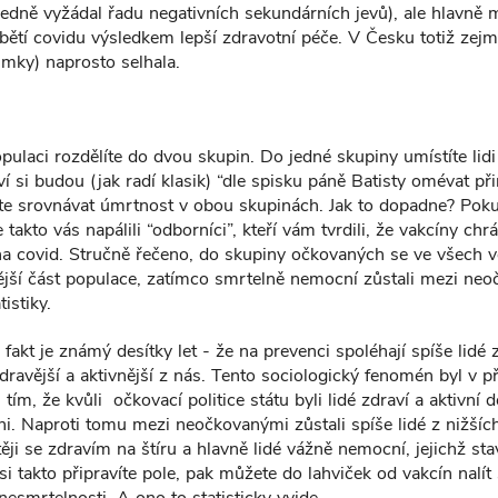
sledně vyžádal řadu negativních sekundárních jevů), ale hlavně 
bětí covidu výsledkem lepší zdravotní péče. V Česku totiž zej
imky) naprosto selhala.
populaci rozdělíte do dvou skupin. Do jedné skupiny umístíte li
í si budou (jak radí klasik) “dle spisku páně Batisty omévat př
e srovnávat úmrtnost v obou skupinách. Jak to dopadne? Pokud
e takto vás napálili “odborníci”, kteří vám tvrdili, že vakcíny ch
 covid. Stručně řečeno, do skupiny očkovaných se ve všech 
ější část populace, zatímco smrtelně nemocní zůstali mezi ne
tistiky.
 fakt je známý desítky let - že na prevenci spoléhají spíše lidé 
zdravější a aktivnější z nás. Tento sociologický fenomén byl v p
ím, že kvůli očkovací politice státu byli lidé zdraví a aktivní 
i. Naproti tomu mezi neočkovanými zůstali spíše lidé z nižších
těji se zdravím na štíru a hlavně lidé vážně nemocní, jejichž st
 takto připravíte pole, pak můžete do lahviček od vakcín nalít
r nesmrtelnosti. A ono to statisticky vyjde.