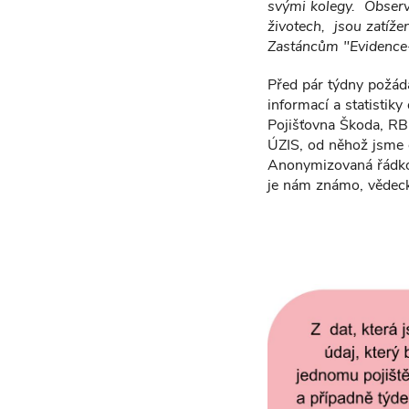
svými kolegy. Observa
životech, jsou zatíže
Zastáncům "Evidence-
Před pár týdny požád
informací a statistik
Pojišťovna Škoda, RB
ÚZIS, od něhož jsme 
Anonymizovaná řádková
je nám známo, vědec