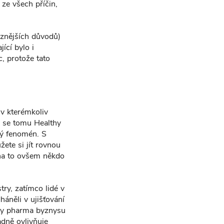
ze všech příčin,
ůznějších důvodů)
ící bylo i
c, protože tato
 v kterémkoliv
á se tomu Healthy
mý fenomén. S
ete si jít rovnou
 na to ovšem někdo
ry, zatímco lidé v
háněli v ujišťování
ičky pharma byznysu
adně ovlivňuje