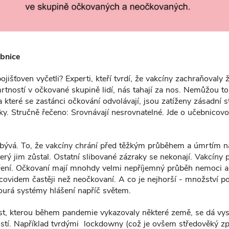
ebnice
jišťoven vyčetli? Experti, kteří tvrdí, že vakcíny zachraňovaly ž
rtností v očkované skupině lidí, nás tahají za nos. Nemůžou to 
 které se zastánci očkování odvolávají, jsou zatíženy zásadní s
dky. Stručně řečeno: Srovnávají nesrovnatelné. Jde o učebnicov
zbývá. To, že vakcíny chrání před těžkým průběhem a úmrtím na
erý jim zůstal. Ostatní slibované zázraky se nekonají. Vakcíny 
íření. Očkovaní mají mnohdy velmi nepříjemný průběh nemoci a
í covidem častěji než neočkovaní. A co je nejhorší - množství po
ourá systémy hlášení napříč světem.
t, kterou během pandemie vykazovaly některé země, se dá vysvě
tí. Například tvrdými lockdowny (což je ovšem středověký z