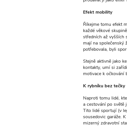
Efekt mobility
Říkejme tomu efekt mo
každé věkové skupině p
středních až vyšších s
mají na společenský ž
potřebovala, byli spo
Stejně aktivně jako ke
kontakty, umí si zaříd
motivace k očkování b
K rybníku bez tečky
Naproti tomu lidé, kte
a cestování po světě j
Tito lidé sportují (v
sousedovic garáže. K
mizerný zdravotní st