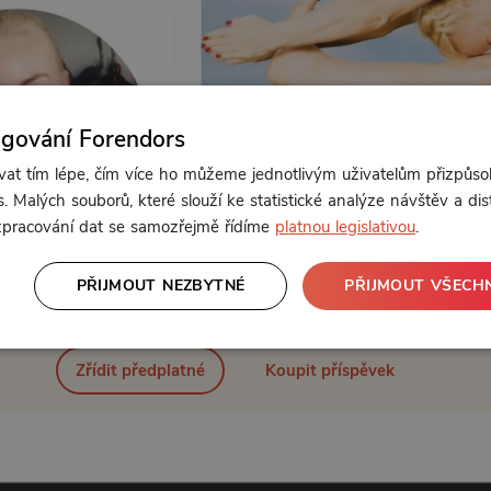
ngování Forendors
t tím lépe, čím více ho můžeme jednotlivým uživatelům přizpůso
. Malých souborů, které slouží ke statistické analýze návštěv a dis
 zpracování dat se samozřejmě řídíme
platnou legislativou
.
Od 111 Kč měsíčně nebo 59 Kč jednorázově
PŘIJMOUT NEZBYTNÉ
PŘIJMOUT VŠECH
Zřídit předplatné
Koupit příspěvek