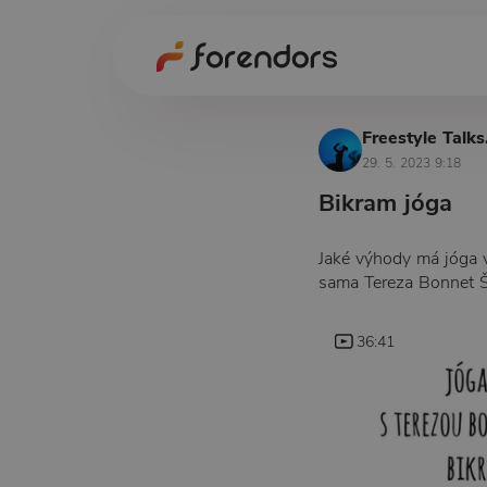
Freestyle Talks
29. 5. 2023 9:18
Bikram jóga
Jaké výhody má jóga v
sama Tereza Bonnet Š
36:41