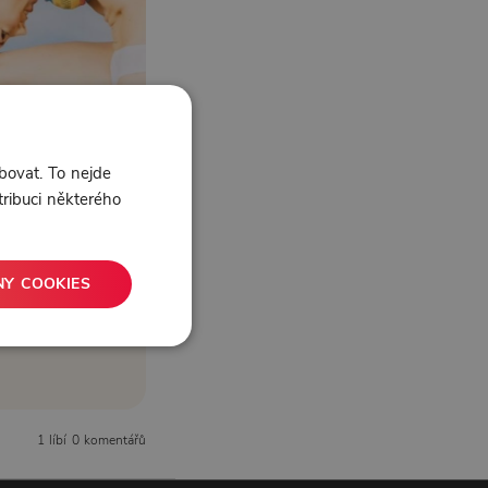
bovat. To nejde
tribuci některého
NY COOKIES
1 líbí
0 komentářů