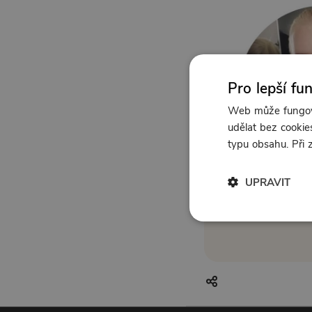
Pro lepší fu
Web může fungova
udělat bez cookies
typu obsahu. Při
UPRAVIT