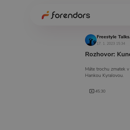
Freestyle Talks
17. 1. 2023 15:34
Rozhovor: Kund
Máte trochu zmatek v 
Hankou Kyralovou.
45:30