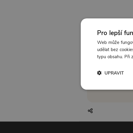
Pro lepší fu
Web může fungova
udělat bez cookies
typu obsahu. Při
UPRAVIT