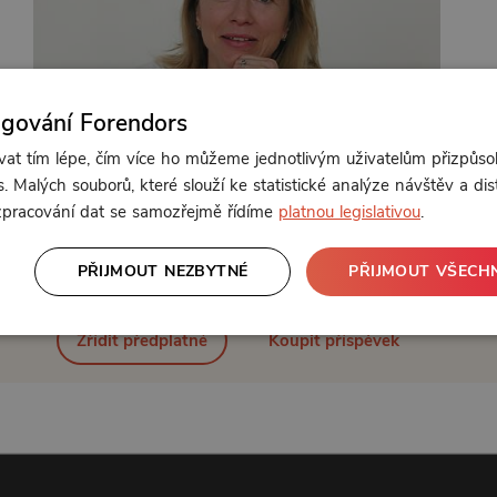
ngování Forendors
t tím lépe, čím více ho můžeme jednotlivým uživatelům přizpůso
. Malých souborů, které slouží ke statistické analýze návštěv a dis
 zpracování dat se samozřejmě řídíme
platnou legislativou
.
Od 111 Kč měsíčně nebo 45 Kč jednorázově
PŘIJMOUT NEZBYTNÉ
PŘIJMOUT VŠECH
Zřídit předplatné
Koupit příspěvek