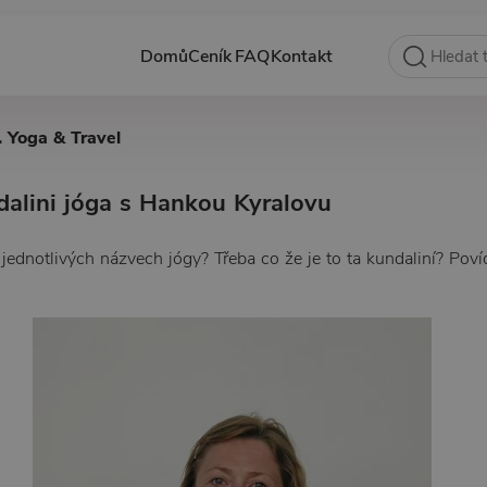
Domů
Ceník
FAQ
Kontakt
. Yoga & Travel
alini jóga s Hankou Kyralovu
jednotlivých názvech jógy? Třeba co že je to ta kundaliní? Poví