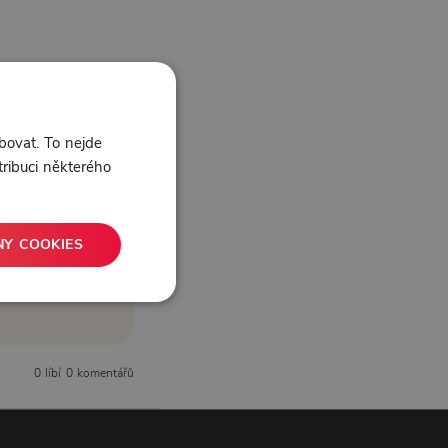
bovat. To nejde
tribuci některého
NY COOKIES
0 líbí
0 komentářů