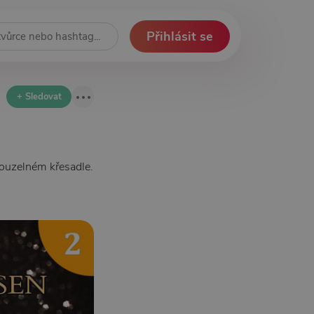
Přihlásit se
+ Sledovat
ouzelném křesadle.