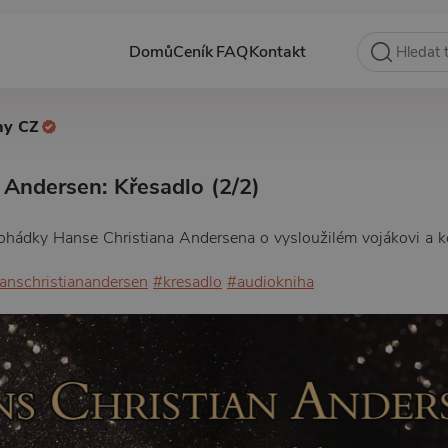
Domů
Ceník
FAQ
Kontakt
hy CZ
 Andersen: Křesadlo (2/2)
pohádky Hanse Christiana Andersena o vysloužilém vojákovi a k
anschristianandersen
#kresadlo
#audiokniha