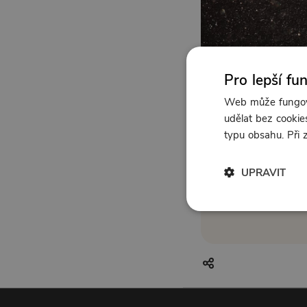
Pro lepší fu
Web může fungova
udělat bez cookies
typu obsahu. Při
UPRAVIT