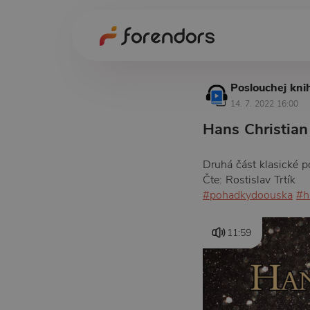
Poslouchej kni
14. 7. 2022 16:00
Hans Christian
Druhá část klasické 
Čte: Rostislav Trtík
#pohadkydoouska
#h
11:59