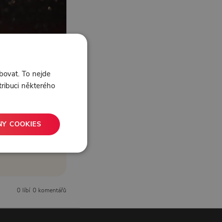
bovat. To nejde
tribuci některého
NY COOKIES
0 líbí
0 komentářů