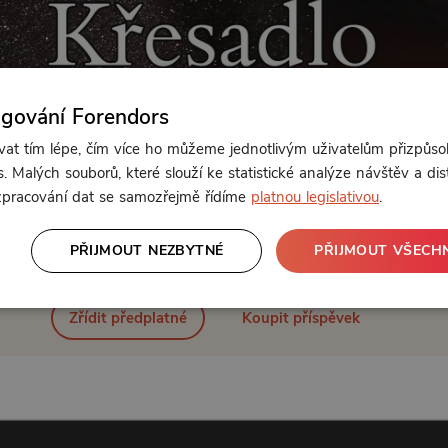
ngování Forendors
t tím lépe, čím více ho můžeme jednotlivým uživatelům přizpůso
. Malých souborů, které slouží ke statistické analýze návštěv a dis
 zpracování dat se samozřejmě řídíme
platnou legislativou
.
Od 89 Kč měsíčně nebo 39 Kč jednorázově
PŘIJMOUT NEZBYTNÉ
PŘIJMOUT VŠECH
Zřídit předplatné
Koupit příspěvek