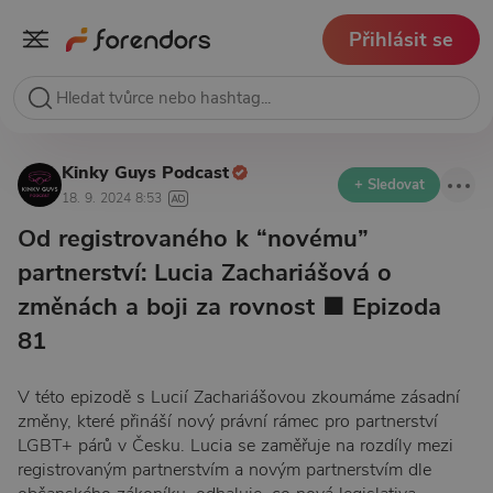
Přihlásit se
Kinky Guys Podcast
+ Sledovat
18. 9. 2024 8:53
Od registrovaného k “novému”
partnerství: Lucia Zachariášová o
změnách a boji za rovnost ■ Epizoda
81
V této epizodě s Lucií Zachariášovou zkoumáme zásadní
změny, které přináší nový právní rámec pro partnerství
LGBT+ párů v Česku. Lucia se zaměřuje na rozdíly mezi
registrovaným partnerstvím a novým partnerstvím dle