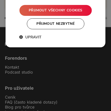
Koupit příspěvek
PŘIJMOUT VŠECHNY COOKIES
1 líbí
0 komentářů
PŘIJMOUT NEZBYTNÉ
UPRAVIT
Forendors
Kontakt
Podcast studio
Pro uživatele
Ceník
FAQ (často kladené dotazy)
Blog pro tvůrce