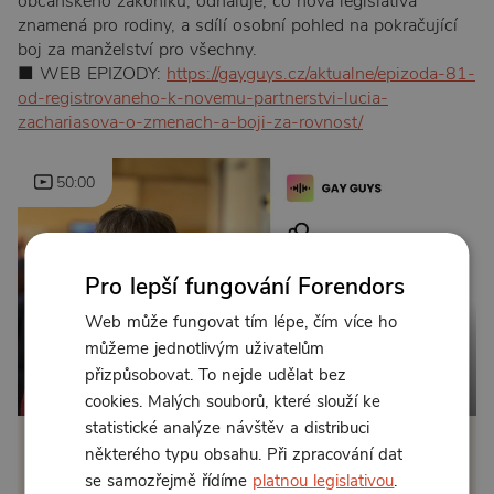
občanského zákoníku, odhaluje, co nová legislativa
znamená pro rodiny, a sdílí osobní pohled na pokračující
boj za manželství pro všechny.
■ WEB EPIZODY:
https://gayguys.cz/aktualne/epizoda-81-
od-registrovaneho-k-novemu-partnerstvi-lucia-
zachariasova-o-zmenach-a-boji-za-rovnost/
50:00
Pro lepší fungování Forendors
Web může fungovat tím lépe, čím více ho
můžeme jednotlivým uživatelům
přizpůsobovat. To nejde udělat bez
Od 179 Kč měsíčně nebo 100 Kč jednorázově
cookies. Malých souborů, které slouží ke
statistické analýze návštěv a distribuci
některého typu obsahu. Při zpracování dat
Zřídit předplatné
se samozřejmě řídíme
platnou legislativou
.