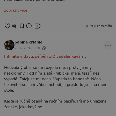
zobrazit více
0 líbí
0 komentářů
Sabine d'Iable
22. 6. 2026 10:20
Intimita v davu: příběh z Divadelní kavárny
Hedvábný obal se mi rozjede mezi prsty, jemný,
neskromný. Pod ním zlatá krabička: malá, těžší, než
vypadá. Zatají se mi dech. Vypadá to honosně. Něco
takového se sem vůbec nehodí, a přesto tu je – na mém
stole.
Karta je ručně psaná na ručním papíře. Písmo uhlazené,
ženské, jako když se…