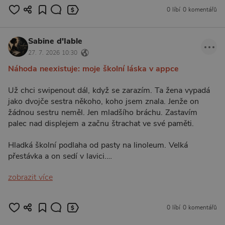
0 líbí
0 komentářů
Sabine d'Iable
27. 7. 2026 10:30
Náhoda neexistuje: moje školní láska v appce
Už chci swipenout dál, když se zarazím. Ta žena vypadá
jako dvojče sestra někoho, koho jsem znala. Jenže on
žádnou sestru neměl. Jen mladšího bráchu. Zastavím
palec nad displejem a začnu štrachat ve své paměti.
Hladká školní podlaha od pasty na linoleum. Velká
přestávka a on sedí v lavici.…
zobrazit více
0 líbí
0 komentářů