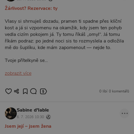
Žárlivost? Rezervace: ty
Vlasy si shrnuješ dozadu, pramen ti spadne přes klíční
kost a já si vzpomenu na okamžik, kdy jsem ten pohyb
vedla cizím pokojem já. Ty tomu říkáš „omyl“. Já tomu
říkám podraz: po jedné noci sis to rozmyslela a odložila
mě do šuplíku, kde mám zapomenout — nejde to.
Tvoje přítelkyně se…
zobrazit více
0 líbí
0 komentářů
Sabine d'Iable
6. 7. 2026 10:30
Jsem její – jsem žena