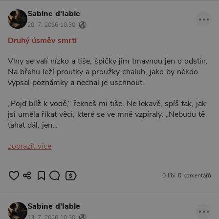
Sabine d'Iable
20. 7. 2026 10:30
Druhý úsměv smrti
Vlny se valí nízko a tiše, špičky jim tmavnou jen o odstín.
Na břehu leží proutky a proužky chaluh, jako by někdo
vypsal poznámky a nechal je uschnout.
„Pojď blíž k vodě,“ řekneš mi tiše. Ne lekavě, spíš tak, jak
jsi uměla říkat věci, které se ve mně vzpíraly. „Nebudu tě
tahat dál, jen…
zobrazit více
0 líbí
0 komentářů
Sabine d'Iable
13. 7. 2026 10:30