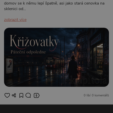
domov se k němu lepí špatně, asi jako stará cenovka na
sklenici od…
zobrazit více
0 líbí
0 komentářů