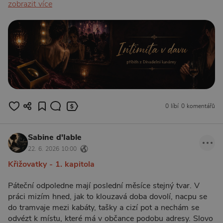
zobrazit více
0 líbí
0 komentářů
Sabine d'Iable
22. 6. 2026 10:00
Křižovatky - 1. kapitola
Páteční odpoledne mají poslední měsíce stejný tvar. V
práci mizím hned, jak to klouzavá doba dovolí, nacpu se
do tramvaje mezi kabáty, tašky a cizí pot a nechám se
odvézt k místu, které má v občance podobu adresy. Slovo