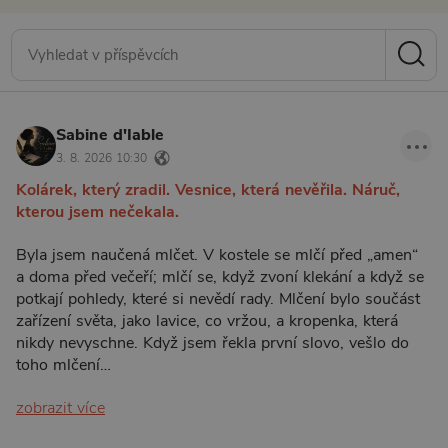
Sabine d'Iable
3. 8. 2026 10:30
Kolárek, který zradil. Vesnice, která nevěřila. Náruč,
kterou jsem nečekala.
Byla jsem naučená mlčet. V kostele se mlčí před „amen“
a doma před večeří; mlčí se, když zvoní klekání a když se
potkají pohledy, které si nevědí rady. Mlčení bylo součást
zařízení světa, jako lavice, co vržou, a kropenka, která
nikdy nevyschne. Když jsem řekla první slovo, vešlo do
toho mlčení…
zobrazit více