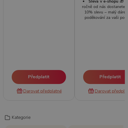
Sleva v e-shopu
🎁 J
ročně od nás dostanete 
10% slevu –⁠ malý dárek
poděkování za vaši pod
Předplatit
Předplatit
Darovat předplatné
Darovat předpla
Kategorie