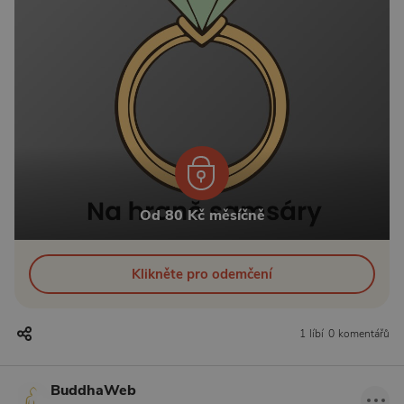
Od 80 Kč měsíčně
Klikněte pro odemčení
1 líbí
0 komentářů
BuddhaWeb