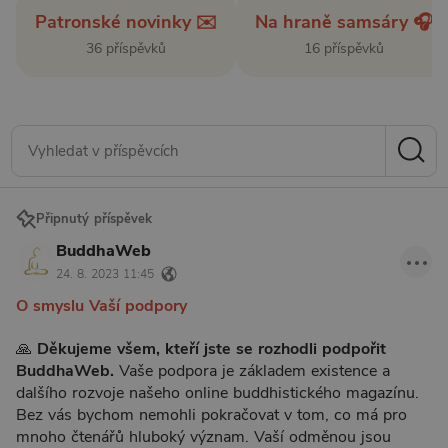
Patronské novinky ✉️
Na hraně samsáry 🎧
36 příspěvků
16 příspěvků
Připnutý příspěvek
BuddhaWeb
24. 8. 2023 11:45
O smyslu Vaší podpory
🙏
Děkujeme všem, kteří jste se rozhodli podpořit
BuddhaWeb.
Vaše podpora je základem existence a
dalšího rozvoje našeho online buddhistického magazínu.
Bez vás bychom nemohli pokračovat v tom, co má pro
mnoho čtenářů hluboký význam. Vaší odměnou jsou