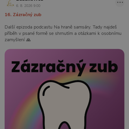
6. 8. 2026 9:00
16. Zázračný zub
Další epizoda podcastu Na hraně samsáry. Tady najdeš
příběh v psané formě se shrnutím a otázkami k osobnímu
zamyšlení 🙏