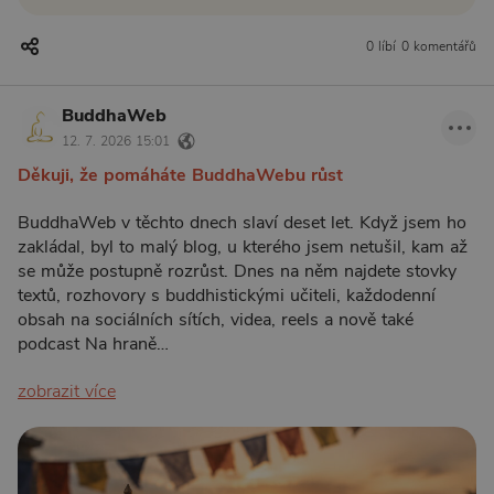
0 líbí
0 komentářů
BuddhaWeb
12. 7. 2026 15:01
Děkuji, že pomáháte BuddhaWebu růst
BuddhaWeb v těchto dnech slaví deset let. Když jsem ho
zakládal, byl to malý blog, u kterého jsem netušil, kam až
se může postupně rozrůst. Dnes na něm najdete stovky
textů, rozhovory s buddhistickými učiteli, každodenní
obsah na sociálních sítích, videa, reels a nově také
podcast Na hraně…
zobrazit více