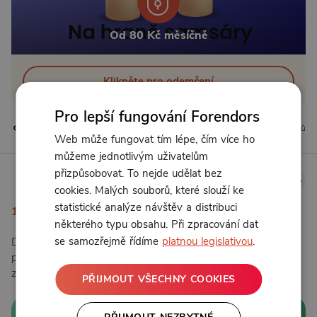
Od 80 Kč měsíčně
Klikněte pro odemčení
Pro lepší fungování Forendors
0 líbí
0 komentářů
Web může fungovat tím lépe, čím více ho
můžeme jednotlivým uživatelům
BuddhaWeb
přizpůsobovat. To nejde udělat bez
cookies. Malých souborů, které slouží ke
16. 7. 2026 9:00
statistické analýze návštěv a distribuci
13. Muž, který zapomněl vejce
některého typu obsahu. Při zpracování dat
se samozřejmě řídíme
platnou legislativou
.
Další epizoda podcastu Na hraně samsáry. Tady najdeš
příběh v psané formě se shrnutím a otázkami k osobnímu
zamyšlení 🙏
PŘIJMOUT VŠECHNY COOKIES