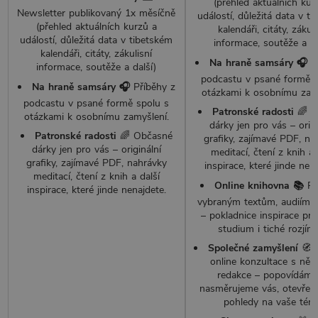
(přehled aktuálních kur
Newsletter publikovaný 1x měsíčně
událostí, důležitá data v t
(přehled aktuálních kurzů a
kalendáři, citáty, zákuli
událostí, důležitá data v tibetském
informace, soutěže a da
kalendáři, citáty, zákulisní
Na hraně samsáry 🎧
P
informace, soutěže a další)
podcastu v psané formě s
Na hraně samsáry 🎧
Příběhy z
otázkami k osobnímu zamy
podcastu v psané formě spolu s
Patronské radosti
🌈 O
otázkami k osobnímu zamyšlení.
dárky jen pro vás –⁠ origi
Patronské radosti
🌈 Občasné
grafiky, zajímavé PDF, na
dárky jen pro vás –⁠ originální
meditací, čtení z knih a 
grafiky, zajímavé PDF, nahrávky
inspirace, které jinde nena
meditací, čtení z knih a další
Online knihovna 📚
Př
inspirace, které jinde nenajdete.
vybraným textům, audiím a
–⁠ pokladnice inspirace pro
studium i tiché rozjímá
Společné zamyšlení
🧭 
online konzultace s ně
redakce –⁠ popovídáme 
nasměrujeme vás, otevře
pohledy na vaše tém