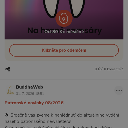
Od 80 Kč měsíčně
Klikněte pro odemčení
0 líbí
0 komentářů
BuddhaWeb
31. 7. 2026 18:51
Patronské novinky 08/2026
🌟 Srdečně vás zveme k nahlédnutí do aktuálního vydání
našeho patronského newsletteru!
Každý měsíc společně nahlížíme do rytmu tibetského