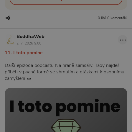
0 líbí
0 komentářů
BuddhaWeb
2. 7. 2026 9:00
11. I toto pomine
Další epizoda podcastu Na hraně samsáry. Tady najdeš
příběh v psané formě se shrnutím a otázkami k osobnímu
zamyšlení 🙏