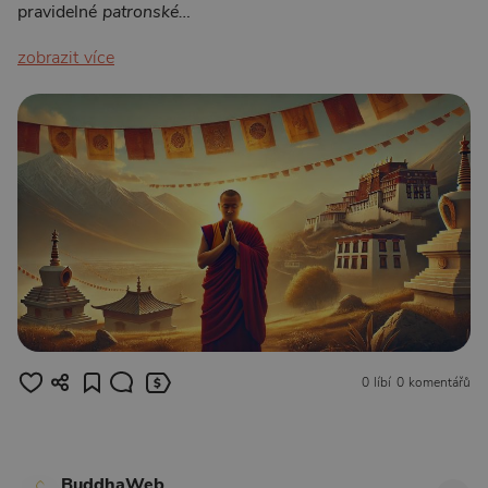
pravidelné
patronské…
zobrazit více
0 líbí
0 komentářů
BuddhaWeb