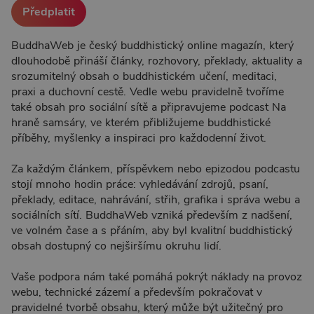
Předplatit
BuddhaWeb je český buddhistický online magazín, který
dlouhodobě přináší články, rozhovory, překlady, aktuality a
srozumitelný obsah o buddhistickém učení, meditaci,
praxi a duchovní cestě. Vedle webu pravidelně tvoříme
také obsah pro sociální sítě a připravujeme podcast Na
hraně samsáry, ve kterém přibližujeme buddhistické
příběhy, myšlenky a inspiraci pro každodenní život.
Za každým článkem, příspěvkem nebo epizodou podcastu
stojí mnoho hodin práce: vyhledávání zdrojů, psaní,
překlady, editace, nahrávání, střih, grafika i správa webu a
sociálních sítí. BuddhaWeb vzniká především z nadšení,
ve volném čase a s přáním, aby byl kvalitní buddhistický
obsah dostupný co nejširšímu okruhu lidí.
Vaše podpora nám také pomáhá pokrýt náklady na provoz
webu, technické zázemí a především pokračovat v
pravidelné tvorbě obsahu, který může být užitečný pro