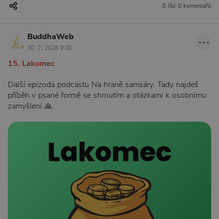
0 líbí
0 komentářů
BuddhaWeb
30. 7. 2026 9:00
15. Lakomec
Další epizoda podcastu Na hraně samsáry. Tady najdeš
příběh v psané formě se shrnutím a otázkami k osobnímu
zamyšlení 🙏