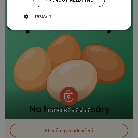
PŘIJMOUT NEZBYTNÉ
UPRAVIT
Od 80 Kč měsíčně
Klikněte pro odemčení