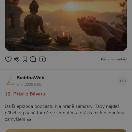
1 líbí
2 komentářů
BuddhaWeb
9. 7. 2026 9:00
12. Ptáci z Báveru
Další epizoda podcastu Na hraně samsáry. Tady najdeš
příběh v psané formě se shrnutím a otázkami k osobnímu
zamyšlení 🙏