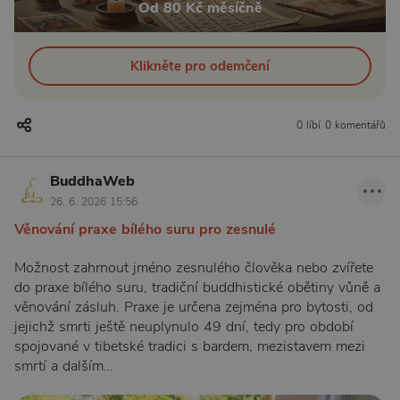
Od 80 Kč měsíčně
Klikněte pro odemčení
0 líbí
0 komentářů
BuddhaWeb
26. 6. 2026 15:56
Věnování praxe bílého suru pro zesnulé
Možnost zahrnout jméno zesnulého člověka nebo zvířete
do praxe bílého suru, tradiční buddhistické obětiny vůně a
věnování zásluh. Praxe je určena zejména pro bytosti, od
jejichž smrti ještě neuplynulo 49 dní, tedy pro období
spojované v tibetské tradici s bardem, mezistavem mezi
smrtí a dalším…