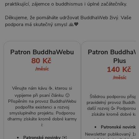
praktikující, zájemce o buddhismus i úplné začátečníky.
Děkujeme, že pomáháte udržovat BuddhaWeb živý. Vaše
podpora má skutečný smysl 🙏🧡
Patron BuddhaWebu
Patron Buddha
80 Kč
Plus
140 Kč
/měsíc
/měsíc
Věnujte nám kávu ☕, kterou si
vypijeme při psaní článku 🙂
Štědrou podporou přispě
Přispěním na provoz BuddhaWebu
pravidelný provoz Buddh
podpoříte existenci a rozvoj
další rozvoj 🥳 Podporou
smysluplného projektu. Podporou
získáte kromě dobré kar
dharmy získáte kromě dobré karmy
i:
Patronské novinky
Newsletter publikovaný 1x
Patronské novinky
✉️