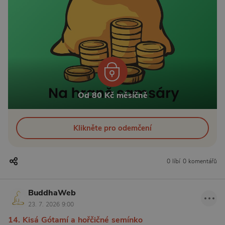
Od 80 Kč měsíčně
Klikněte pro odemčení
0 líbí
0 komentářů
BuddhaWeb
23. 7. 2026 9:00
14. Kisá Gótamí a hořčičné semínko