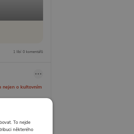
1 líbí
0 komentářů
 nejen o kultovním
r a soutěž o skvělou
bovat. To nejde
tribuci některého