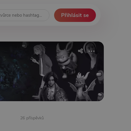
Přihlásit se
26 příspěvků