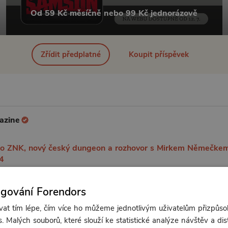
Od 59 Kč měsíčně nebo 99 Kč jednorázově
Zřídit předplatné
Koupit příspěvek
azine
ho ZNK, nový český dungeon a rozhovor s Mirkem Němečkem
4
bízí 64 stran plných zajímavostí nejen ze světa nezávislých he
ngování Forendors
onovek Wizardry 6, 7 a 8.
t tím lépe, čím více ho můžeme jednotlivým uživatelům přizpůso
. Malých souborů, které slouží ke statistické analýze návštěv a dis