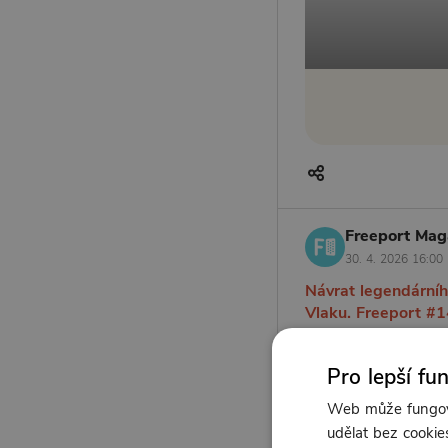
Freeport Mag
30. 4. 2026 16:00
Návrat legendární
Vlaku. Freeport #1
Čtrnáctý Freeport na
Pro lepší fu
trilogii retro dunge
Web může fungova
udělat bez cookies