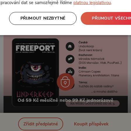
 zpracování dat se samozřejmě řídíme
platnou legislativou
.
PŘIJMOUT NEZBYTNÉ
PŘIJMOUT VŠECH
Od 59 Kč měsíčně nebo 99 Kč jednorázově
Zřídit předplatné
Koupit příspěvek