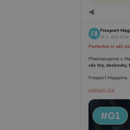
Freeport Mag
18. 3. 2026 10:04
Poslechni si náš p
Představujeme s Maj
vás hry, deskovky, 
Freeport Magazine,
zobrazit více