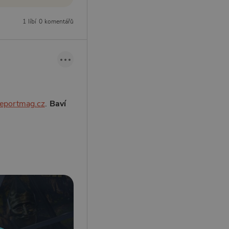
1 líbí
0 komentářů
eeportmag.cz
.
Baví