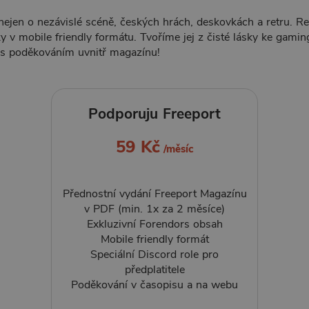
ejen o nezávislé scéně, českých hrách, deskovkách a retru. Re
y v mobile friendly formátu. Tvoříme jej z čisté lásky ke gami
 s poděkováním uvnitř magazínu!
Podporuju Freeport
59 Kč
/měsíc
Přednostní vydání Freeport Magazínu
v PDF (min. 1x za 2 měsíce)
Exkluzivní Forendors obsah
Mobile friendly formát
Speciální Discord role pro
předplatitele
Poděkování v časopisu a na webu