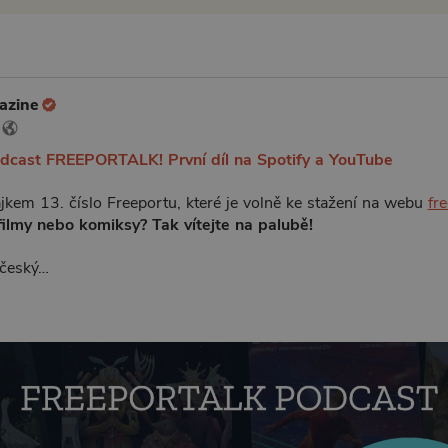
azine
odcast FREEPORTALK! První díl na Spotify a YouTube
kem 13. číslo Freeportu, které je volně ke stažení na webu
fr
filmy nebo komiksy? Tak vítejte na palubě!
 český…