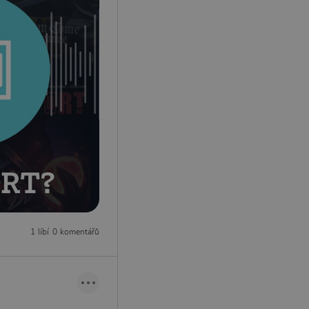
1 líbí
0 komentářů