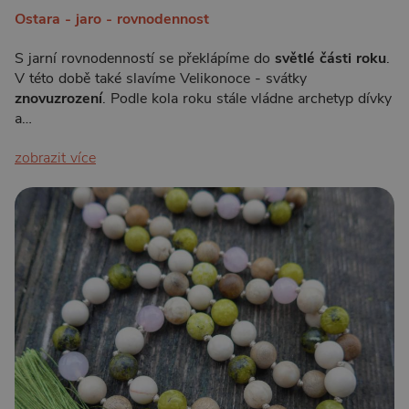
Ostara - jaro - rovnodennost
S jarní rovnodenností se překlápíme do
světlé části roku
.
V této době také slavíme Velikonoce - svátky
znovuzrození
. Podle kola roku stále vládne archetyp dívky
a…
zobrazit více