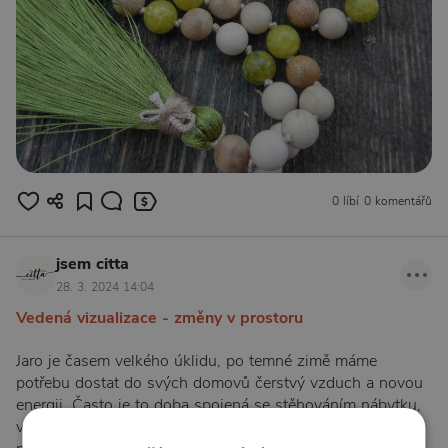
0 líbí
0 komentářů
jsem citta
28. 3. 2024 14:04
Vedená vizualizace - změny v prostoru
Jaro je časem velkého úklidu, po temné zimě máme
potřebu dostat do svých domovů čerstvý vzduch a novou
energii. Často je to doba spojená se stěhováním nábytku,
vyhazováním starých věcí a nákupem nových. Než se