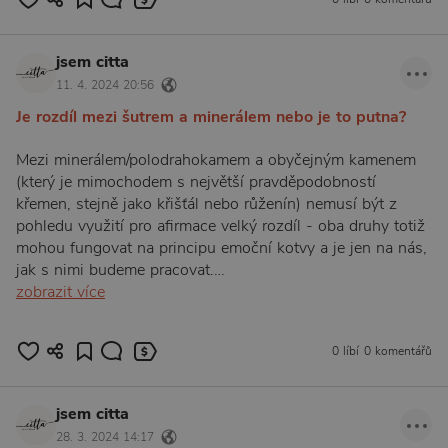
jsem citta
11. 4. 2024 20:56
Je rozdíl mezi šutrem a minerálem nebo je to putna?
Mezi minerálem/polodrahokamem a obyčejným kamenem
(který je mimochodem s největší pravděpodobností
křemen, stejně jako křišťál nebo růženín) nemusí být z
pohledu využití pro afirmace velký rozdíl - oba druhy totiž
mohou fungovat na principu emoční kotvy a je jen na nás,
jak s nimi budeme pracovat.…
zobrazit více
0:55
0 líbí
0 komentářů
jsem citta
28. 3. 2024 14:17