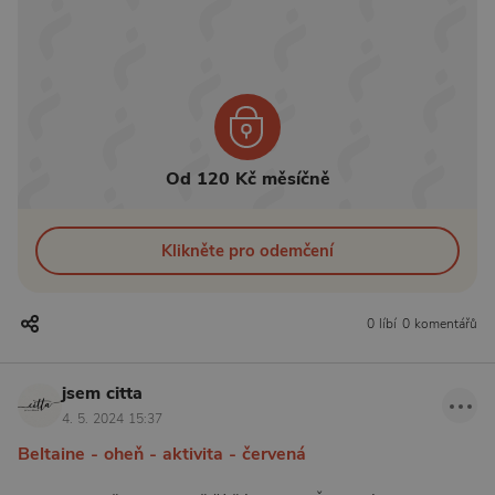
Od 120 Kč měsíčně
Klikněte pro odemčení
0 líbí
0 komentářů
jsem citta
4. 5. 2024 15:37
Beltaine - oheň - aktivita - červená