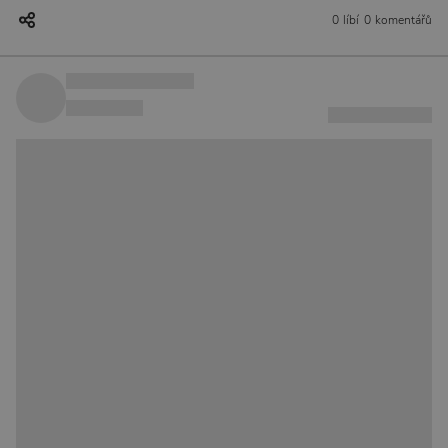
0 líbí
0 komentářů