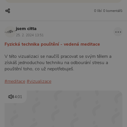
0 líbí
0 komentářů
jsem citta
25. 2. 2024 13:51
Fyzická technika pouštění - vedená meditace
V této vizualizaci se naučíš pracovat se svým tělem a
získáš jednoduchou techniku na odbourání stresu a
pouštění toho, co už nepotřebuješ.
#meditace
#vizualizace
4:01