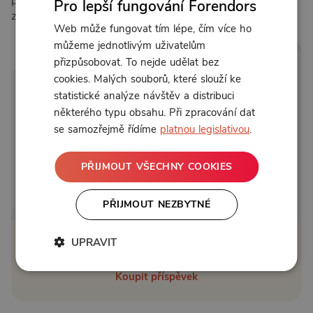
pustíš do úprav svého domova, pojď se na něj naladit a
Pro lepší fungování Forendors
změny ti pak půjdou snadněji.
Web může fungovat tím lépe, čím více ho
můžeme jednotlivým uživatelům
4:48
přizpůsobovat. To nejde udělat bez
cookies. Malých souborů, které slouží ke
statistické analýze návštěv a distribuci
některého typu obsahu. Při zpracování dat
se samozřejmě řídíme
platnou legislativou
.
PŘIJMOUT VŠECHNY COOKIES
Od 120 Kč měsíčně nebo 39 Kč jednorázově
PŘIJMOUT NEZBYTNÉ
UPRAVIT
Zřídit předplatné
Koupit příspěvek