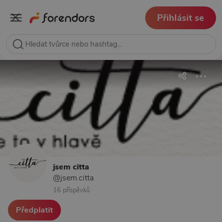
Přihlásit se
jsem citta
@jsem.citta
16 příspěvků
Předplatit