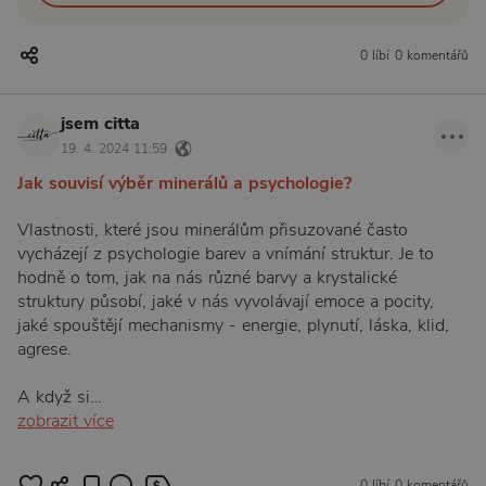
0 líbí
0 komentářů
jsem citta
19. 4. 2024 11:59
Jak souvisí výběr minerálů a psychologie?
Vlastnosti, které jsou minerálům přisuzované často
vycházejí z psychologie barev a vnímání struktur. Je to
hodně o tom, jak na nás různé barvy a krystalické
struktury působí, jaké v nás vyvolávají emoce a pocity,
jaké spouštějí mechanismy - energie, plynutí, láska, klid,
agrese.
A když si…
zobrazit více
1:00
0 líbí
0 komentářů