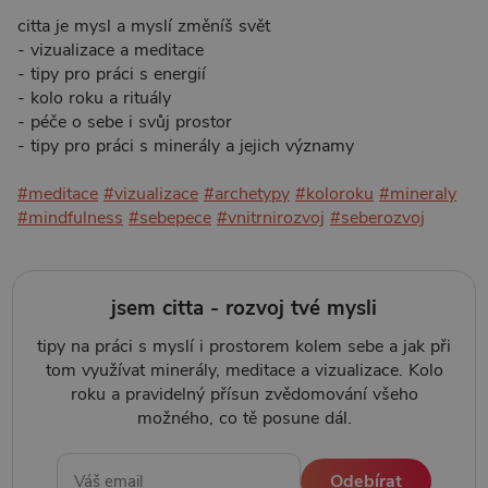
citta je mysl a myslí změníš svět
- vizualizace a meditace
- tipy pro práci s energií
- kolo roku a rituály
- péče o sebe i svůj prostor
- tipy pro práci s minerály a jejich významy
#meditace
#vizualizace
#archetypy
#koloroku
#mineraly
#mindfulness
#sebepece
#vnitrnirozvoj
#seberozvoj
jsem citta - rozvoj tvé mysli
tipy na práci s myslí i prostorem kolem sebe a jak při
tom využívat minerály, meditace a vizualizace. Kolo
roku a pravidelný přísun zvědomování všeho
možného, co tě posune dál.
Odebírat