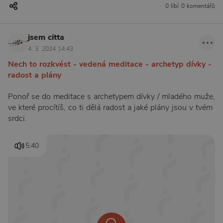
0 líbí
0 komentářů
jsem citta
4. 3. 2024 14:43
Nech to rozkvést - vedená meditace - archetyp dívky -
radost a plány
Ponoř se do meditace s archetypem dívky / mladého muže,
ve které procítíš, co ti dělá radost a jaké plány jsou v tvém
srdci.
5:40