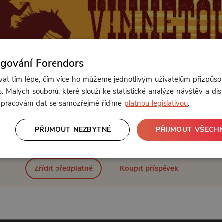
ngování Forendors
t tím lépe, čím více ho můžeme jednotlivým uživatelům přizpůso
. Malých souborů, které slouží ke statistické analýze návštěv a dis
 zpracování dat se samozřejmě řídíme
platnou legislativou
.
Od 89 Kč měsíčně nebo 39 Kč jednorázově
PŘIJMOUT NEZBYTNÉ
PŘIJMOUT VŠECH
Zřídit předplatné
Koupit příspěvek