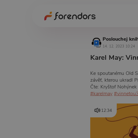
Poslouchej kni
14. 12. 2023 10:24
Karel May: Vinn
Ke spoutanému Old Sha
závěť, kterou ukradl P
Čte: Kryštof Nohýnek
#karelmay
#vinnetou
12:34