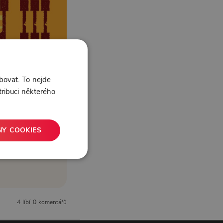
bovat. To nejde
tribuci některého
NY COOKIES
4 líbí
0 komentářů