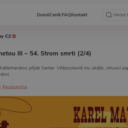
Domů
Ceník
FAQ
Kontakt
hy CZ
etou III – 54. Strom smrti (2/4)
tterhandovi přijde Santer. Vítězoslavně mu ukáže „mluvicí pa
idovi.
3
#audiokniha