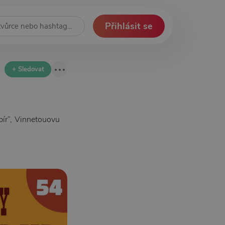
Přihlásit se
+ Sledovat
pír“, Vinnetouovu