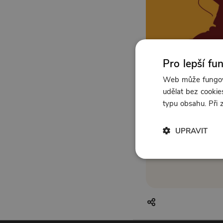
Pro lepší fu
Web může fungova
udělat bez cookies
typu obsahu. Při
UPRAVIT