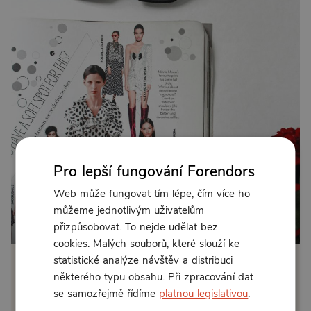
Pro lepší fungování Forendors
Web může fungovat tím lépe, čím více ho
můžeme jednotlivým uživatelům
Od 183 Kč měsíčně nebo 96 Kč jednorázově
přizpůsobovat. To nejde udělat bez
cookies. Malých souborů, které slouží ke
statistické analýze návštěv a distribuci
Zřídit předplatné
některého typu obsahu. Při zpracování dat
se samozřejmě řídíme
platnou legislativou
.
Koupit příspěvek