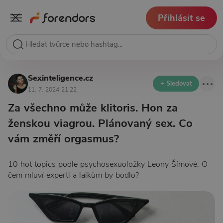
Přihlásit se
Sexinteligence.cz
+ Sledovat
11. 7. 2024 21:22
Za všechno může klitoris. Hon za
ženskou viagrou. Plánovaný sex. Co
vám změří orgasmus?
10 hot topics podle psychosexuoložky Leony Šímové. O
čem mluví experti a laikům by bodlo?