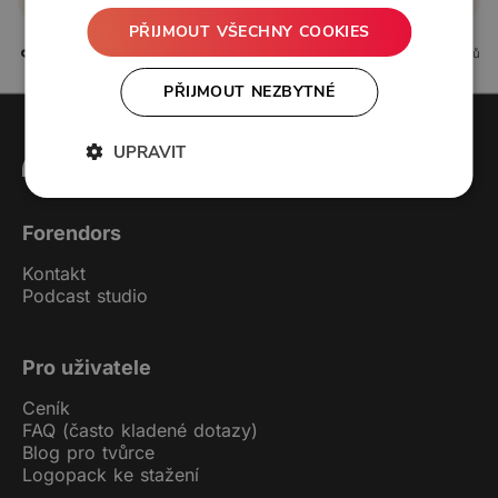
PŘIJMOUT VŠECHNY COOKIES
0 líbí
0 komentářů
PŘIJMOUT NEZBYTNÉ
UPRAVIT
Forendors
Kontakt
Podcast studio
Pro uživatele
Ceník
FAQ (často kladené dotazy)
Blog pro tvůrce
Logopack ke stažení