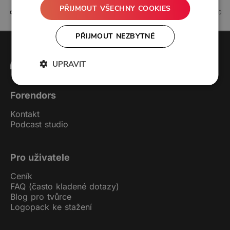
PŘIJMOUT VŠECHNY COOKIES
4 líbí
0 komentářů
PŘIJMOUT NEZBYTNÉ
UPRAVIT
Forendors
Kontakt
Podcast studio
Pro uživatele
Ceník
FAQ (často kladené dotazy)
Blog pro tvůrce
Logopack ke stažení