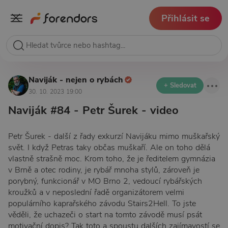
Přihlásit se
Naviják - nejen o rybách
+ Sledovat
30. 10. 2023 19:00
Naviják #84 - Petr Šurek - video
Petr Šurek - další z řady exkurzí Navijáku mimo muškařský
svět. I když Petras taky občas muškaří. Ale on toho dělá
vlastně strašně moc. Krom toho, že je ředitelem gymnázia
v Brně a otec rodiny, je rybář mnoha stylů, zároveň je
porybný, funkcionář v MO Brno 2, vedoucí rybářských
kroužků a v neposlední řadě organizátorem velmi
populárního kaprařského závodu Stairs2Hell. To jste
věděli, že uchazeči o start na tomto závodě musí psát
motivační dopis? Tak toto a spoustu dalších zajímavostí se