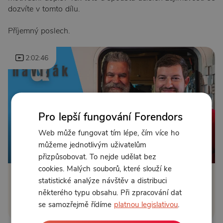
dozvíte v tomto dílu.
Příjemný poslech.
2:02:46
Pro lepší fungování Forendors
Web může fungovat tím lépe, čím více ho
můžeme jednotlivým uživatelům
Od 123 Kč měsíčně nebo 75 Kč jednorázově
přizpůsobovat. To nejde udělat bez
cookies. Malých souborů, které slouží ke
statistické analýze návštěv a distribuci
Zřídit předplatné
některého typu obsahu. Při zpracování dat
Koupit příspěvek
se samozřejmě řídíme
platnou legislativou
.