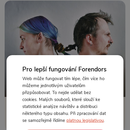
Pro lepší fungování Forendors
Web může fungovat tím lépe, čím více ho
můžeme jednotlivým uživatelům
Od 89 Kč měsíčně nebo 49 Kč jednorázově
přizpůsobovat. To nejde udělat bez
cookies. Malých souborů, které slouží ke
statistické analýze návštěv a distribuci
Zřídit předplatné
některého typu obsahu. Při zpracování dat
Koupit příspěvek
se samozřejmě řídíme
platnou legislativou
.