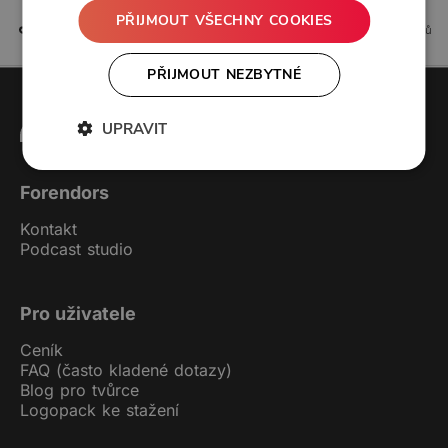
PŘIJMOUT VŠECHNY COOKIES
1 líbí
2 komentářů
PŘIJMOUT NEZBYTNÉ
UPRAVIT
Forendors
Kontakt
Podcast studio
Pro uživatele
Ceník
FAQ (často kladené dotazy)
Blog pro tvůrce
Logopack ke stažení