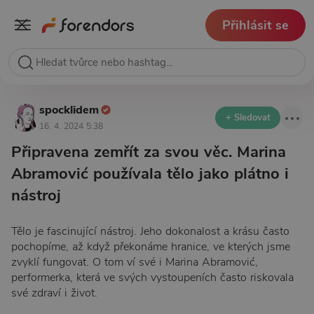
Přihlásit se
spocklidem
+ Sledovat
16. 4. 2024 5:38
Připravena zemřít za svou věc. Marina
Abramović používala tělo jako plátno i
nástroj
Tělo je fascinující nástroj. Jeho dokonalost a krásu často
pochopíme, až když překonáme hranice, ve kterých jsme
zvyklí fungovat. O tom ví své i Marina Abramović,
performerka, která ve svých vystoupeních často riskovala
své zdraví i život.