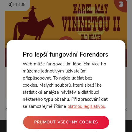
13:38
Pro lepší fungování Forendors
Od 89 Kč měsíčně nebo 39 Kč jednorázově
Web může fungovat tím lépe, čím více ho
můžeme jednotlivým uživatelům
přizpůsobovat. To nejde udělat bez
Zřídit předplatné
cookies. Malých souborů, které slouží ke
Koupit příspěvek
statistické analýze návštěv a distribuci
některého typu obsahu. Při zpracování dat
se samozřejmě řídíme
platnou legislativou
.
4 líbí
0 komentářů
PŘIJMOUT VŠECHNY COOKIES