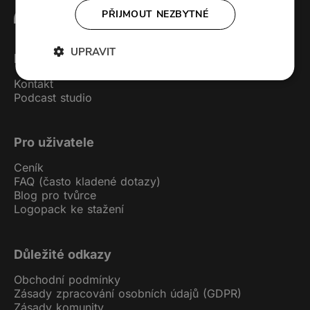
PŘIJMOUT NEZBYTNÉ
UPRAVIT
Forendors
Kontakt
Podcast studio
Pro uživatele
Ceník
FAQ (často kladené dotazy)
Blog pro tvůrce
Logopack ke stažení
Důležité odkazy
Obchodní podmínky
Zásady zpracování osobních údajů (GDPR)
Zásady komunity