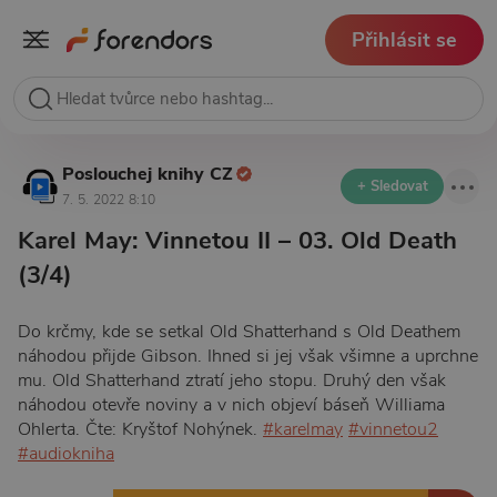
Přihlásit se
Poslouchej knihy CZ
+ Sledovat
7. 5. 2022 8:10
Karel May: Vinnetou II – 03. Old Death
(3/4)
Do krčmy, kde se setkal Old Shatterhand s Old Deathem
náhodou přijde Gibson. Ihned si jej však všimne a uprchne
mu. Old Shatterhand ztratí jeho stopu. Druhý den však
náhodou otevře noviny a v nich objeví báseň Williama
Ohlerta. Čte: Kryštof Nohýnek.
#karelmay
#vinnetou2
#audiokniha