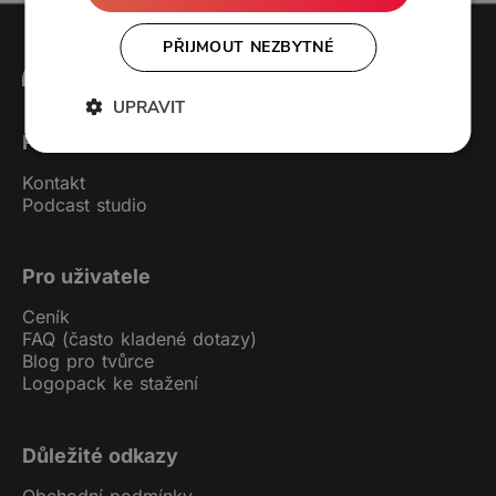
PŘIJMOUT NEZBYTNÉ
UPRAVIT
Forendors
Kontakt
Podcast studio
Pro uživatele
Ceník
FAQ (často kladené dotazy)
Blog pro tvůrce
Logopack ke stažení
Důležité odkazy