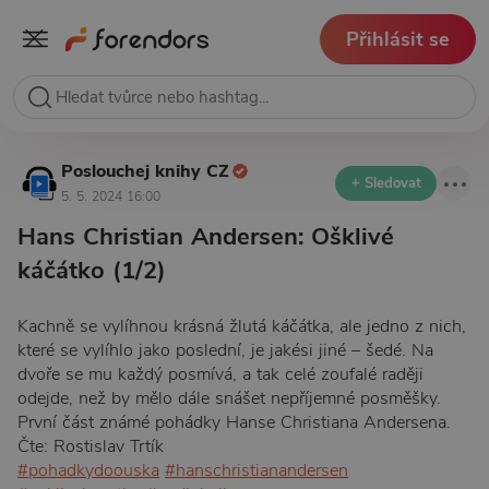
Přihlásit se
Poslouchej knihy CZ
+ Sledovat
5. 5. 2024 16:00
Hans Christian Andersen: Ošklivé
káčátko (1/2)
Kachně se vylíhnou krásná žlutá káčátka, ale jedno z nich,
které se vylíhlo jako poslední, je jakési jiné – šedé. Na
dvoře se mu každý posmívá, a tak celé zoufalé raději
odejde, než by mělo dále snášet nepříjemné posměšky.
První část známé pohádky Hanse Christiana Andersena.
Čte: Rostislav Trtík
#pohadkydoouska
#hanschristianandersen