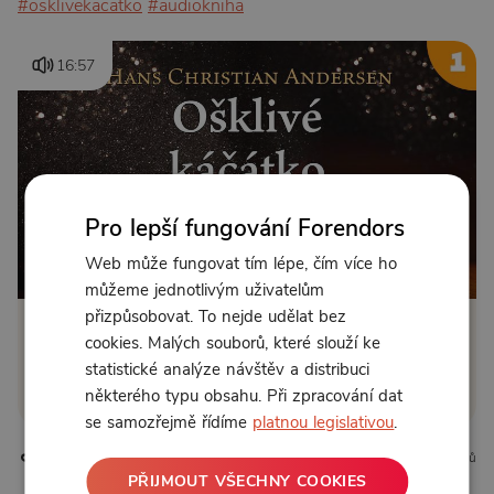
#osklivekacatko
#audiokniha
16:57
Pro lepší fungování Forendors
Web může fungovat tím lépe, čím více ho
Od 89 Kč měsíčně nebo 39 Kč jednorázově
můžeme jednotlivým uživatelům
přizpůsobovat. To nejde udělat bez
Zřídit předplatné
cookies. Malých souborů, které slouží ke
statistické analýze návštěv a distribuci
Koupit příspěvek
některého typu obsahu. Při zpracování dat
se samozřejmě řídíme
platnou legislativou
.
0 líbí
0 komentářů
PŘIJMOUT VŠECHNY COOKIES