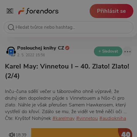
Přihlásit se
Poslouchej knihy CZ
+ Sledovat
2. 5. 2022 15:56
Karel May: Vinnetou I – 40. Zlato! Zlato!
(2/4)
Inču-čuna sdělí večer u táborového ohně výpravě, že
druhý den dopoledne půjde s Vinnetouem a Nšo-či pro
zlato. Náhle je však přerušen Samem Hawkensem, který
vystřelí do křoví. Zdálo se mu, že viděl ve tmě něčí oči …
Čte: Kryštof Nohýnek
#karelmay
#vinnetou
#audiokniha
18:39