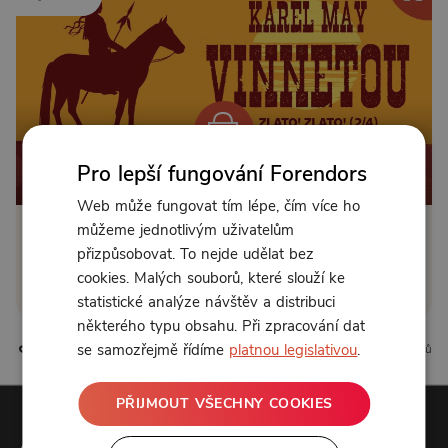
Pro lepší fungování Forendors
Od 89 Kč měsíčně nebo 39 Kč jednorázově
Web může fungovat tím lépe, čím více ho
můžeme jednotlivým uživatelům
Zřídit předplatné
přizpůsobovat. To nejde udělat bez
cookies. Malých souborů, které slouží ke
Koupit příspěvek
statistické analýze návštěv a distribuci
některého typu obsahu. Při zpracování dat
se samozřejmě řídíme
platnou legislativou
.
2 líbí
0 komentářů
PŘIJMOUT VŠECHNY COOKIES