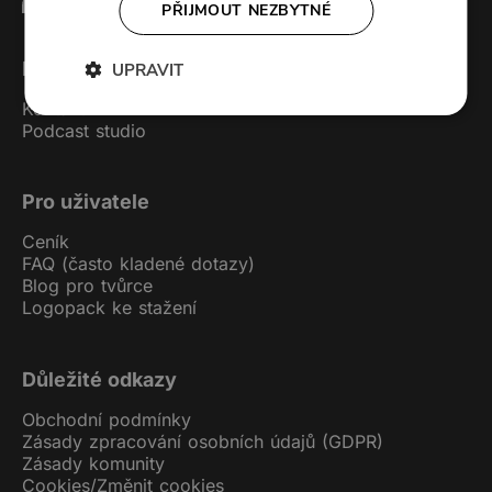
PŘIJMOUT NEZBYTNÉ
Forendors
UPRAVIT
Kontakt
Podcast studio
Pro uživatele
Ceník
FAQ (často kladené dotazy)
Blog pro tvůrce
Logopack ke stažení
Důležité odkazy
Obchodní podmínky
Zásady zpracování osobních údajů (GDPR)
Zásady komunity
Cookies
/
Změnit cookies