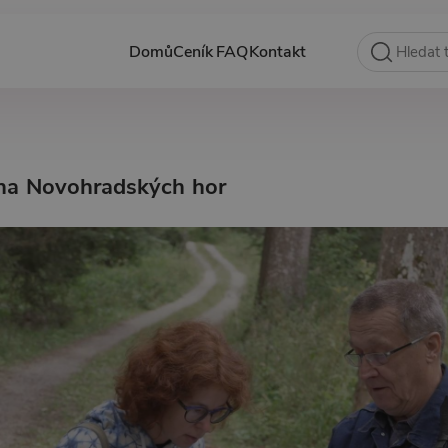
Domů
Ceník
FAQ
Kontakt
ina Novohradských hor