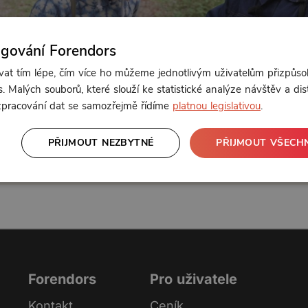
ngování Forendors
t tím lépe, čím více ho můžeme jednotlivým uživatelům přizpůso
. Malých souborů, které slouží ke statistické analýze návštěv a dis
Od 69 Kč měsíčně
 zpracování dat se samozřejmě řídíme
platnou legislativou
.
PŘIJMOUT NEZBYTNÉ
PŘIJMOUT VŠECH
nebo se
přihlaste
Klikněte pro odemčení
Forendors
Pro uživatele
Kontakt
Ceník