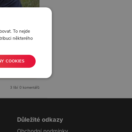
bovat. To nejde
tribuci některého
NY COOKIES
3 líbí
0 komentářů
Důležité odkazy
Obchodní podmínky