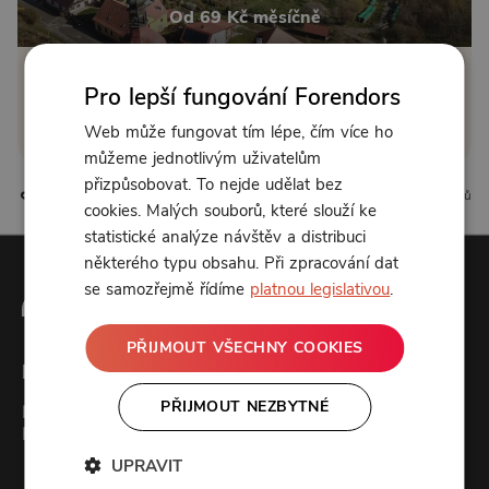
Od 69 Kč měsíčně
Klikněte pro odemčení
Pro lepší fungování Forendors
Web může fungovat tím lépe, čím více ho
nebo se
přihlaste
můžeme jednotlivým uživatelům
přizpůsobovat. To nejde udělat bez
0 líbí
0 komentářů
cookies. Malých souborů, které slouží ke
statistické analýze návštěv a distribuci
některého typu obsahu. Při zpracování dat
se samozřejmě řídíme
platnou legislativou
.
PŘIJMOUT VŠECHNY COOKIES
Forendors
PŘIJMOUT NEZBYTNÉ
Kontakt
Podcast studio
UPRAVIT