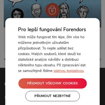
Od 170 Kč měsíčně
Pro lepší fungování Forendors
Klikněte pro odemčení
Web může fungovat tím lépe, čím více ho
můžeme jednotlivým uživatelům
nebo se
přihlaste
přizpůsobovat. To nejde udělat bez
cookies. Malých souborů, které slouží ke
statistické analýze návštěv a distribuci
12 líbí
6 komentářů
některého typu obsahu. Při zpracování dat
se samozřejmě řídíme
platnou legislativou
.
PŘIJMOUT VŠECHNY COOKIES
PŘIJMOUT NEZBYTNÉ
Forendors