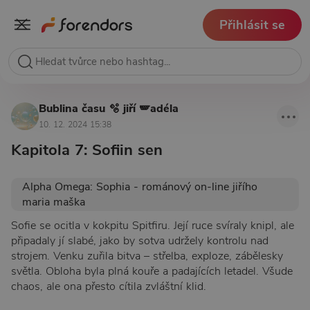
Přihlásit se
Bublina času 🫧 jiří 🪽adéla
10. 12. 2024 15:38
Kapitola 7: Sofiin sen
Alpha Omega: Sophia - románový on-line jiřího
maria maška
Sofie se ocitla v kokpitu Spitfiru. Její ruce svíraly knipl, ale
připadaly jí slabé, jako by sotva udržely kontrolu nad
strojem. Venku zuřila bitva – střelba, exploze, zábělesky
světla. Obloha byla plná kouře a padajících letadel. Všude
chaos, ale ona přesto cítila zvláštní klid.