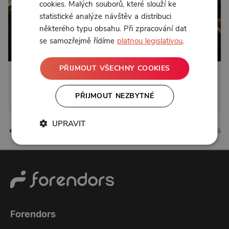
cookies. Malých souborů, které slouží ke
statistické analýze návštěv a distribuci
některého typu obsahu. Při zpracování dat
se samozřejmě řídíme
platnou legislativou
.
PŘIJMOUT VŠECHNY COOKIES
Klikněte pro odemčení
PŘIJMOUT NEZBYTNÉ
nebo se
přihlaste
UPRAVIT
2 líbí
0 komentářů
Forendors