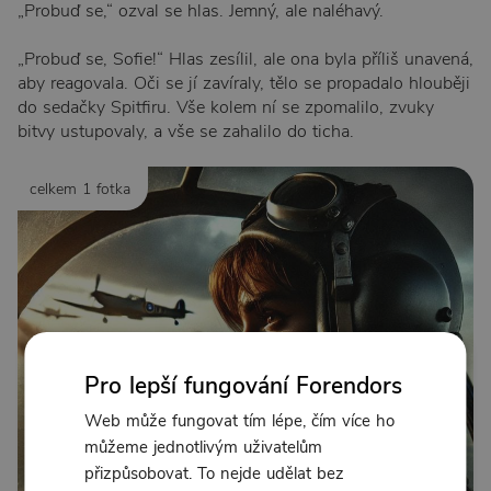
„Probuď se,“ ozval se hlas. Jemný, ale naléhavý.
„Probuď se, Sofie!“ Hlas zesílil, ale ona byla příliš unavená,
aby reagovala. Oči se jí zavíraly, tělo se propadalo hlouběji
do sedačky Spitfiru. Vše kolem ní se zpomalilo, zvuky
bitvy ustupovaly, a vše se zahalilo do ticha.
celkem 1 fotka
Pro lepší fungování Forendors
Web může fungovat tím lépe, čím více ho
můžeme jednotlivým uživatelům
přizpůsobovat. To nejde udělat bez