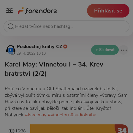
Přihlásit se
Poslouchej knihy CZ
+ Sledovat
29. 4. 2022 16:10
Karel May: Vinnetou I – 34. Krev
bratrství (2/2)
Poté co Vinnetou a Old Shatterhand uzavřeli bratrství,
zbývá vykouřit dýmku míru s ostatními členy výpravy. Sam
Hawkens to jako obvykle pojme jako svoji velkou show,
při které se baví jak běloši, tak indiáni. Čte: Kryštof
Nohýnek
#karelmay
#vinnetou
#audiokniha
16:38