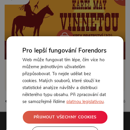
Pro lepší fungování Forendors
Od 89 Kč měsíčně nebo 39 Kč jednorázově
Web může fungovat tím lépe, čím více ho
můžeme jednotlivým uživatelům
Zřídit předplatné
přizpůsobovat. To nejde udělat bez
cookies. Malých souborů, které slouží ke
Koupit příspěvek
statistické analýze návštěv a distribuci
některého typu obsahu. Při zpracování dat
se samozřejmě řídíme
platnou legislativou
.
2 líbí
0 komentářů
PŘIJMOUT VŠECHNY COOKIES