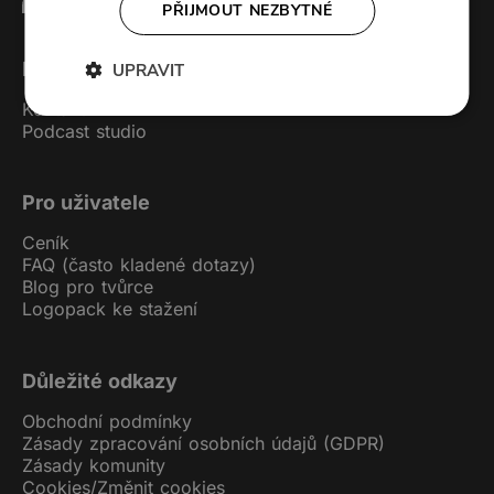
PŘIJMOUT NEZBYTNÉ
Forendors
UPRAVIT
Kontakt
Podcast studio
Pro uživatele
Ceník
FAQ (často kladené dotazy)
Blog pro tvůrce
Logopack ke stažení
Důležité odkazy
Obchodní podmínky
Zásady zpracování osobních údajů (GDPR)
Zásady komunity
Cookies
/
Změnit cookies