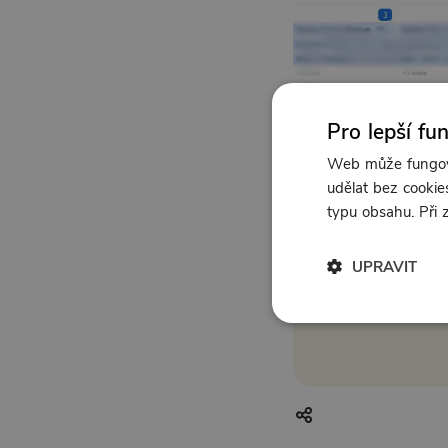
Pro lepší fu
Web může fungova
udělat bez cookies
typu obsahu. Při
UPRAVIT