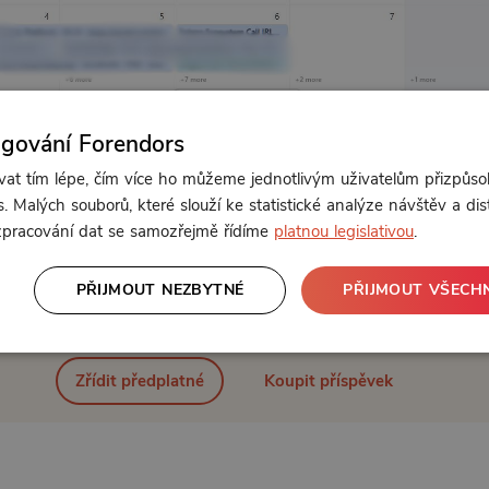
ngování Forendors
t tím lépe, čím více ho můžeme jednotlivým uživatelům přizpůso
. Malých souborů, které slouží ke statistické analýze návštěv a dis
 zpracování dat se samozřejmě řídíme
platnou legislativou
.
PŘIJMOUT NEZBYTNÉ
PŘIJMOUT VŠECH
Od 119 Kč měsíčně nebo 2975 Kč jednorázově
Zřídit předplatné
Koupit příspěvek