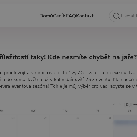
Domů
Ceník
FAQ
Kontakt
říležitostí taky! Kde nesmíte chybět na jaře?
e prodlužují a s nimi roste i chuť vyrážet ven – a na eventy! Na
 a do konce května už v kalendáři svítí 292 eventů. Ne nadar
tevírá eventová sezóna! Tohle je můj výběr pro vás, abyste se v 