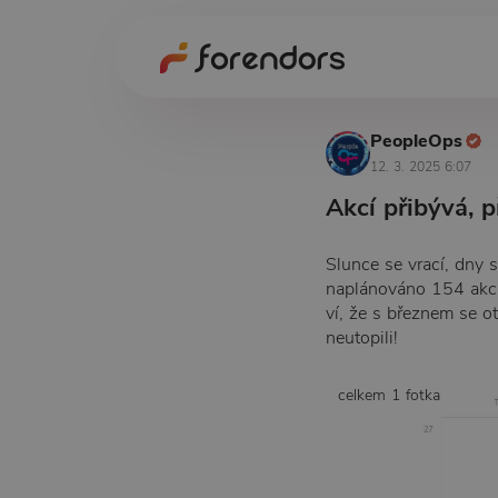
PeopleOps
12. 3. 2025 6:07
Akcí přibývá, p
Slunce se vrací, dny s
naplánováno 154 akcí
ví, že s březnem se o
neutopili!
celkem 1 fotka