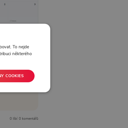
bovat. To nejde
tribuci některého
NY COOKIES
0 líbí
0 komentářů