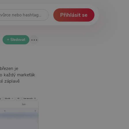
Přihlásit se
+ Sledovat
 březen je
mo každý markeťák
té záplavě