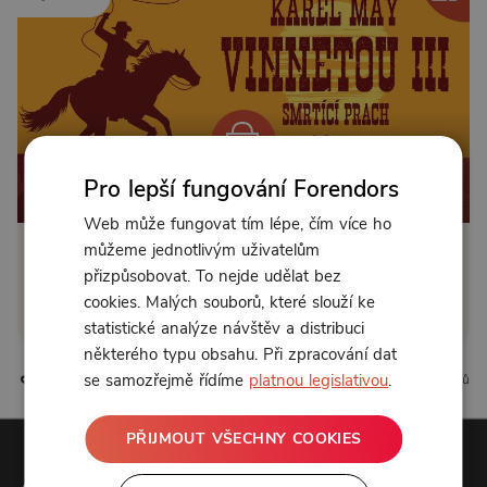
Pro lepší fungování Forendors
Od 89 Kč měsíčně nebo 39 Kč jednorázově
Web může fungovat tím lépe, čím více ho
můžeme jednotlivým uživatelům
Zřídit předplatné
přizpůsobovat. To nejde udělat bez
cookies. Malých souborů, které slouží ke
Koupit příspěvek
statistické analýze návštěv a distribuci
některého typu obsahu. Při zpracování dat
se samozřejmě řídíme
platnou legislativou
.
4 líbí
2 komentářů
PŘIJMOUT VŠECHNY COOKIES