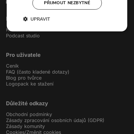
PŘIJMOUT NEZBYTNÉ
Forendors
UPRAVIT
Kontakt
Podcast studio
Pro uživatele
Ceník
FAQ (často kladené dotazy)
Blog pro tvůrce
Logopack ke stažení
Důležité odkazy
Obchodní podmínky
Zásady zpracování osobních údajů (GDPR)
Zásady komunity
Cookies
/
Změnit cookies