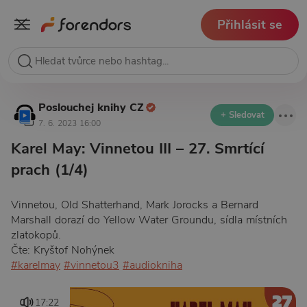
Přihlásit se
Poslouchej knihy CZ
+ Sledovat
7. 6. 2023 16:00
Karel May: Vinnetou III – 27. Smrtící
prach (1/4)
Vinnetou, Old Shatterhand, Mark Jorocks a Bernard
Marshall dorazí do Yellow Water Groundu, sídla místních
zlatokopů.
Čte: Kryštof Nohýnek
#karelmay
#vinnetou3
#audiokniha
17:22