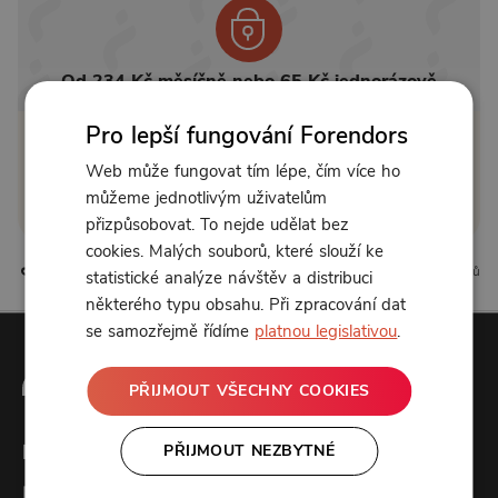
Od 234 Kč měsíčně nebo 65 Kč jednorázově
Pro lepší fungování Forendors
Zřídit předplatné
Web může fungovat tím lépe, čím více ho
můžeme jednotlivým uživatelům
Koupit příspěvek
přizpůsobovat. To nejde udělat bez
cookies. Malých souborů, které slouží ke
0 líbí
0 komentářů
statistické analýze návštěv a distribuci
některého typu obsahu. Při zpracování dat
se samozřejmě řídíme
platnou legislativou
.
PŘIJMOUT VŠECHNY COOKIES
PŘIJMOUT NEZBYTNÉ
Forendors
Kontakt