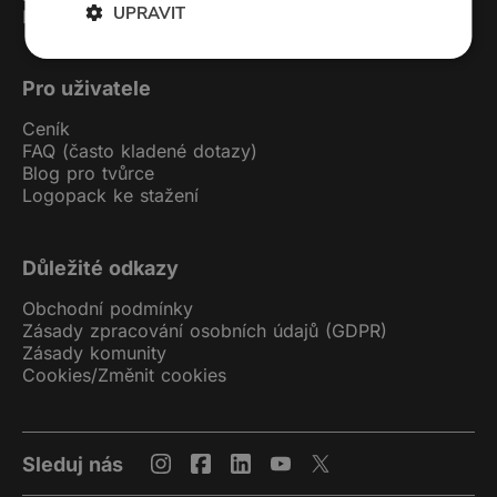
UPRAVIT
Podcast studio
Pro uživatele
Ceník
FAQ (často kladené dotazy)
Blog pro tvůrce
Logopack ke stažení
Důležité odkazy
Obchodní podmínky
Zásady zpracování osobních údajů (GDPR)
Zásady komunity
Cookies
/
Změnit cookies
Sleduj nás