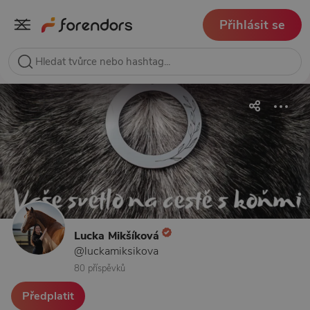
Přihlásit se
Lucka Mikšíková
@luckamiksikova
80 příspěvků
Předplatit