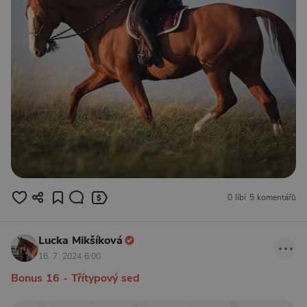
0 líbí
5 komentářů
Lucka Mikšíková
16. 7. 2024 6:00
Bonus 16 - Třítypový sed