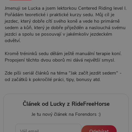
Jmenuji se Lucka a jsem lektorkou Centered Riding level I.
Pořádám teoretické i praktické kurzy sedu. Můj cíl je
jezdec, který dobře cítí svého koně a vede ho primárně
sedem a kůň, který je dobře přiježděn a naslouchá svému
jezdci a spolu se posouvají v jakémkoliv jezdeckém
odvětví.
Kromě tréninků sedu dělám ještě manuální terapie koní.
Propojení těchto dvou oborů mi dává největší smysl.
Zde píši seriál článků na téma "Jak začít jezdit sedem" -
od začátků k pokročilé práci, tipy, bonusy atd.
Článek od Lucky z RideFreeHorse
Je tu nový článek na Forendors :)
Odebírat