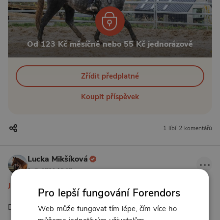
Od 123 Kč měsíčně nebo 55 Kč jednorázově
Zřídit předplatné
Koupit příspěvek
1 líbí
2 komentářů
Lucka Mikšíková
1. 7. 2024 19:30
Jak začít jezdit sedem 49.
Pro lepší fungování Forendors
Dýchání
Web může fungovat tím lépe, čím více ho