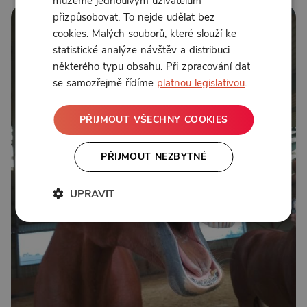
můžeme jednotlivým uživatelům
přizpůsobovat. To nejde udělat bez
cookies. Malých souborů, které slouží ke
statistické analýze návštěv a distribuci
některého typu obsahu. Při zpracování dat
se samozřejmě řídíme
platnou legislativou
.
PŘIJMOUT VŠECHNY COOKIES
PŘIJMOUT NEZBYTNÉ
UPRAVIT