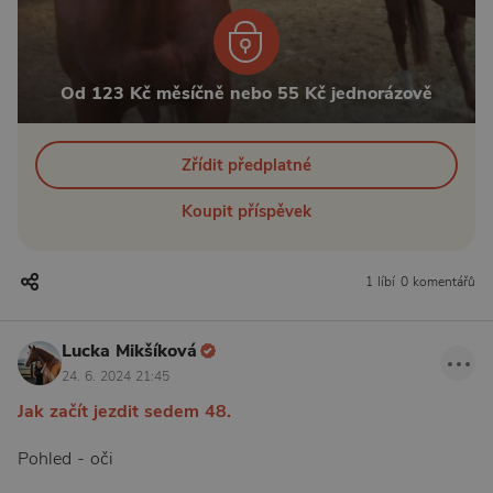
Od 123 Kč měsíčně nebo 55 Kč jednorázově
Zřídit předplatné
Koupit příspěvek
1 líbí
0 komentářů
Lucka Mikšíková
24. 6. 2024 21:45
Jak začít jezdit sedem 48.
Pohled - oči