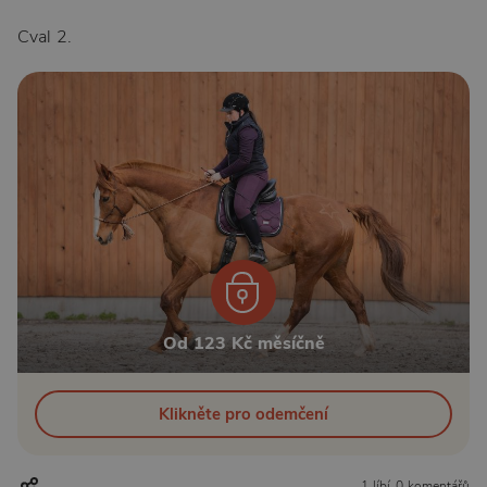
Cval 2.
Od 123 Kč měsíčně
Klikněte pro odemčení
1 líbí
0 komentářů