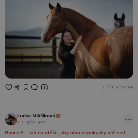
2 líbí
0 komentářů
Lucka Mikšíková
1. 1. 2025 19:22
Bonus 5 - Jak na otěže, aby nám nepokazily náš sed