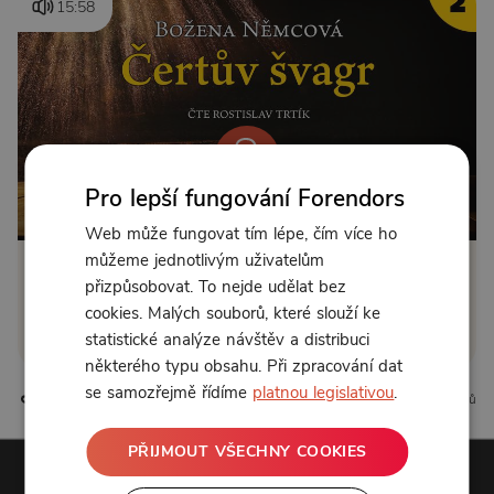
15:58
Pro lepší fungování Forendors
Od 89 Kč měsíčně nebo 39 Kč jednorázově
Web může fungovat tím lépe, čím více ho
můžeme jednotlivým uživatelům
Zřídit předplatné
přizpůsobovat. To nejde udělat bez
cookies. Malých souborů, které slouží ke
Koupit příspěvek
statistické analýze návštěv a distribuci
některého typu obsahu. Při zpracování dat
se samozřejmě řídíme
platnou legislativou
.
0 líbí
0 komentářů
PŘIJMOUT VŠECHNY COOKIES