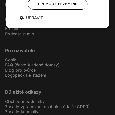
PŘIJMOUT NEZBYTNÉ
UPRAVIT
Forendors
Kontakt
Podcast studio
Pro uživatele
Ceník
FAQ (často kladené dotazy)
Blog pro tvůrce
Logopack ke stažení
Důležité odkazy
Obchodní podmínky
Zásady zpracování osobních údajů (GDPR)
Zásady komunity