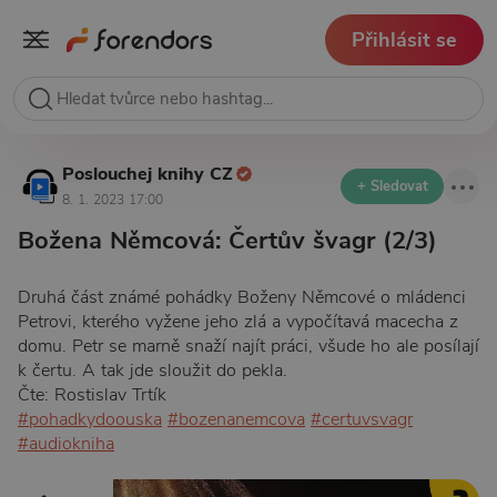
Přihlásit se
Poslouchej knihy CZ
+ Sledovat
8. 1. 2023 17:00
Božena Němcová: Čertův švagr (2/3)
Druhá část známé pohádky Boženy Němcové o mládenci
Petrovi, kterého vyžene jeho zlá a vypočítavá macecha z
domu. Petr se marně snaží najít práci, všude ho ale posílají
k čertu. A tak jde sloužit do pekla.
Čte: Rostislav Trtík
#pohadkydoouska
#bozenanemcova
#certuvsvagr
#audiokniha