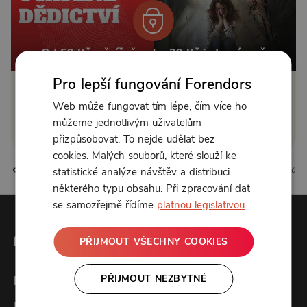
Od 59 Kč měsíčně nebo 39 Kč jednorázově
Pro lepší fungování Forendors
Zřídit předplatné
Web může fungovat tím lépe, čím více ho
můžeme jednotlivým uživatelům
Koupit příspěvek
přizpůsobovat. To nejde udělat bez
cookies. Malých souborů, které slouží ke
0 líbí
0 komentářů
statistické analýze návštěv a distribuci
některého typu obsahu. Při zpracování dat
se samozřejmě řídíme
platnou legislativou
.
PŘIJMOUT VŠECHNY COOKIES
PŘIJMOUT NEZBYTNÉ
Forendors
Kontakt