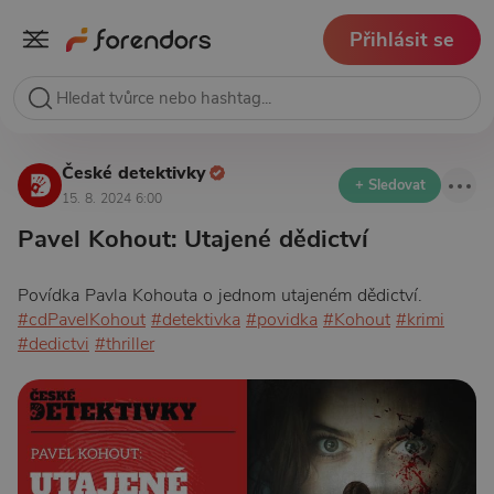
Přihlásit se
České detektivky
+ Sledovat
15. 8. 2024 6:00
Pavel Kohout: Utajené dědictví
Povídka Pavla Kohouta o jednom utajeném dědictví.
#cdPavelKohout
#detektivka
#povidka
#Kohout
#krimi
#dedictvi
#thriller