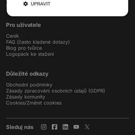
UPRAVIT
Podcast studio
Pro uživatele
Ceník
FAQ (často kladené dotazy)
Blog pro tvůrce
Logopack ke stažení
Důležité odkazy
Obchodní podmínky
Zásady zpracování osobních údajů (GDPR)
Zásady komunity
Cookies
/
Změnit cookies
Sleduj nás