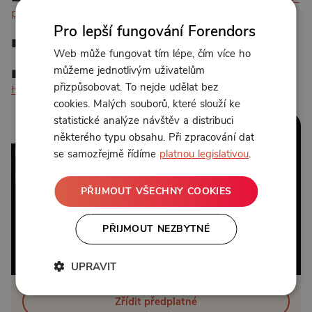
podium-jak-se-stat-gay-stripterem-a-prezit-to/
Pro lepší fungování Forendors
■ MERCH ESHOP:
https://shop.gayguys.cz⁠⁠⁠⁠⁠⁠⁠
Web může fungovat tím lépe, čím více ho
můžeme jednotlivým uživatelům
■ FANOUŠKOVSKÝ DISCORD:
přizpůsobovat. To nejde udělat bez
https://discord.com/invite/8KvbeEVfuR
cookies. Malých souborů, které slouží ke
statistické analýze návštěv a distribuci
1:00:36
některého typu obsahu. Při zpracování dat
se samozřejmě řídíme
platnou legislativou
.
PŘIJMOUT VŠECHNY COOKIES
PŘIJMOUT NEZBYTNÉ
Od 179 Kč měsíčně nebo 250 Kč jednorázově
UPRAVIT
Zřídit předplatné