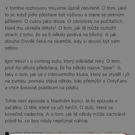
V tomhle rozhovoru mluvíme úplně otevřeně. O tom, jaké
to je, když jídlo přestane být výživou a stane se jediným
přítelem. O cukru jako droze. O závislosti na počítačích,
která mu ukradla dětství. O tom, jak tě může rozložit
strach z toho, že se ti někdo podívá na břicho. A jak
dlouho člověk čeká na okamžik, kdy si dovolí být sám
sebou.
Igor mluví i o coming outu, který odkládal roky. O tom,
proč ho děsila představa, že ho někdo nazve "bear". A
taky o tom, jak se z introvertního kluka, který se styděl i jít
na zumbu, pomalu stává někdo, kdo přemýšlí o OnlyFans
a chce šokovat publikum na pódiu.
Tohle není epizoda o šťastném konci. Je to epizoda o
začátku. O těle, které se učí tančit. O duši, která se
konečně nadechla. A o tom, jak tě někdy může zachránit
právě to, co bys nikdy nepřiznal nahlas.
■ WEB EPIZODY:
https://kinkyguys.cz/78-ze-120-kg-na-