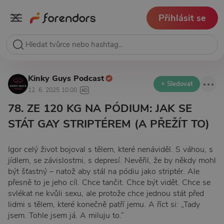
Přihlásit se
Kinky Guys Podcast
+ Sledovat
12. 6. 2025 10:00
78. ZE 120 KG NA PÓDIUM: JAK SE
STÁT GAY STRIPTÉREM (A PŘEŽÍT TO)
Igor celý život bojoval s tělem, které nenáviděl. S váhou, s
jídlem, se závislostmi, s depresí. Nevěřil, že by někdy mohl
být šťastný – natož aby stál na pódiu jako striptér. Ale
přesně to je jeho cíl. Chce tančit. Chce být vidět. Chce se
svlékat ne kvůli sexu, ale protože chce jednou stát před
lidmi s tělem, které konečně patří jemu. A říct si: „Tady
jsem. Tohle jsem já. A miluju to.“