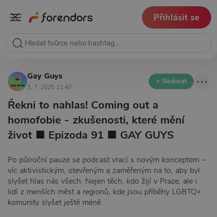
Přihlásit se
Gay Guys
+ Sledovat
3. 7. 2025 11:40
Řekni to nahlas! Coming out a
homofobie - zkušenosti, které mění
život ■ Epizoda 91 ■ GAY GUYS
Po půlroční pauze se podcast vrací s novým konceptem –
víc aktivistickým, otevřeným a zaměřeným na to, aby byl
slyšet hlas nás všech. Nejen těch, kdo žijí v Praze, ale i
lidí z menších měst a regionů, kde jsou příběhy LGBTQ+
komunity slyšet ještě méně.