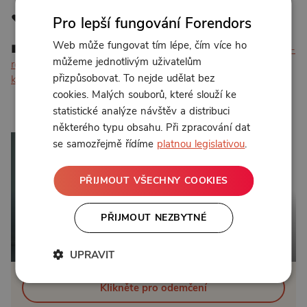
❤️ S láskou Martin
Pro lepší fungování Forendors
Web může fungovat tím lépe, čím více ho
■ WEB EPIZODY:
https://gayguys.cz/aktualne/epizoda-91-
můžeme jednotlivým uživatelům
rekni-to-nahlas-coming-out-a-homofobie-zkusenosti-
přizpůsobovat. To nejde udělat bez
ktere-meni-zivot/
cookies. Malých souborů, které slouží ke
statistické analýze návštěv a distribuci
4:17
některého typu obsahu. Při zpracování dat
se samozřejmě řídíme
platnou legislativou
.
PŘIJMOUT VŠECHNY COOKIES
PŘIJMOUT NEZBYTNÉ
Od 123 Kč měsíčně
UPRAVIT
Klikněte pro odemčení