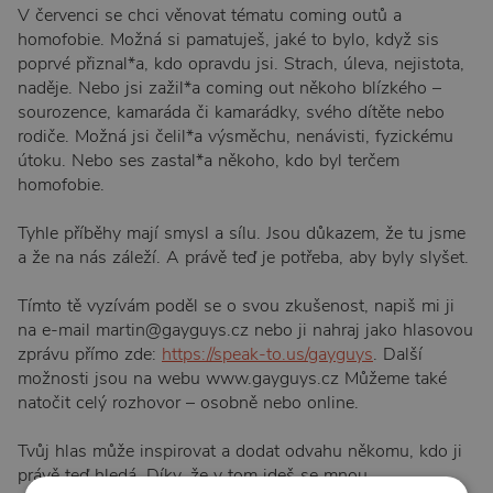
V červenci se chci věnovat tématu coming outů a
homofobie. Možná si pamatuješ, jaké to bylo, když sis
poprvé přiznal*a, kdo opravdu jsi. Strach, úleva, nejistota,
naděje. Nebo jsi zažil*a coming out někoho blízkého –
sourozence, kamaráda či kamarádky, svého dítěte nebo
rodiče. Možná jsi čelil*a výsměchu, nenávisti, fyzickému
útoku. Nebo ses zastal*a někoho, kdo byl terčem
homofobie.
Tyhle příběhy mají smysl a sílu. Jsou důkazem, že tu jsme
a že na nás záleží. A právě teď je potřeba, aby byly slyšet.
Tímto tě vyzívám poděl se o svou zkušenost, napiš mi ji
na e-mail martin@gayguys.cz nebo ji nahraj jako hlasovou
zprávu přímo zde:
https://speak-to.us/gayguys
. Další
možnosti jsou na webu www.gayguys.cz Můžeme také
natočit celý rozhovor – osobně nebo online.
Tvůj hlas může inspirovat a dodat odvahu někomu, kdo ji
právě teď hledá. Díky, že v tom jdeš se mnou.