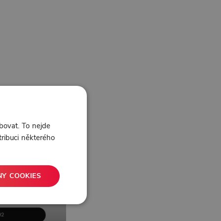
bovat. To nejde
tribuci některého
NY COOKIES