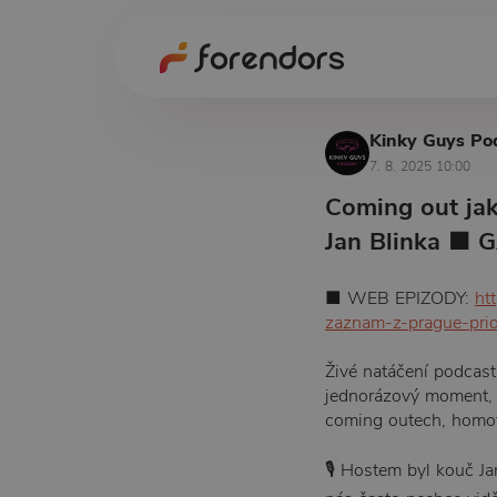
Kinky Guys Po
7. 8. 2025 10:00
Coming out jak
Jan Blinka ■
■ WEB EPIZODY:
ht
zaznam-z-prague-pri
Živé natáčení podcast
jednorázový moment, a
coming outech, homofo
🎙 Hostem byl kouč Ja