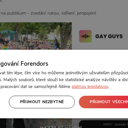
t.
 na publikum - zvedání rukou, sdílení, propojení.
ngování Forendors
t tím lépe, čím více ho můžeme jednotlivým uživatelům přizpůso
. Malých souborů, které slouží ke statistické analýze návštěv a dis
 zpracování dat se samozřejmě řídíme
platnou legislativou
.
PŘIJMOUT NEZBYTNÉ
PŘIJMOUT VŠECH