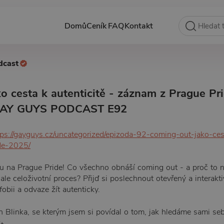
Domů
Ceník
FAQ
Kontakt
dcast
o cesta k autenticitě - záznam z Prague Pr
 GAY GUYS PODCAST E92
tps://gayguys.cz/uncategorized/epizoda-92-coming-out-jako-cest
de-2025/
u na Prague Pride! Co všechno obnáší coming out - a proč to n
le celoživotní proces? Přijď si poslechnout otevřený a interakt
bii a odvaze žít autenticky.
n Blinka, se kterým jsem si povídal o tom, jak hledáme sami seb