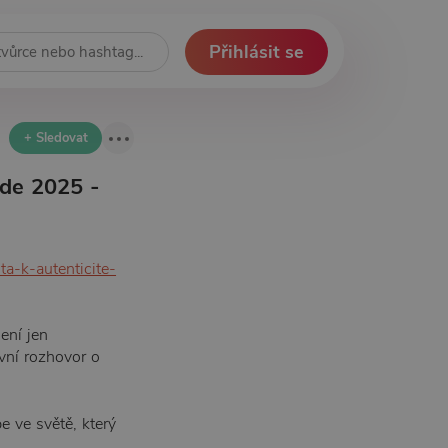
Přihlásit se
+ Sledovat
ide 2025 -
a-k-autenticite-
ení jen
ivní rozhovor o
e ve světě, který