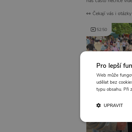
nás často nechce vidě
👀 Čekají vás i otázky
52:50
Pro lepší fu
Web může fungova
udělat bez cookies
typu obsahu. Při
UPRAVIT