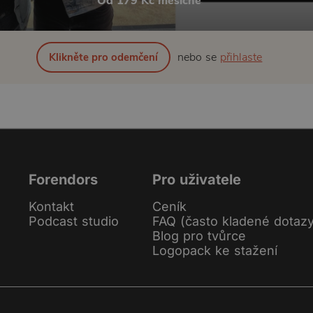
Od 179 Kč měsíčně
nebo se
přihlaste
Klikněte pro odemčení
Forendors
Pro uživatele
Kontakt
Ceník
Podcast studio
FAQ (často kladené dotaz
Blog pro tvůrce
Logopack ke stažení