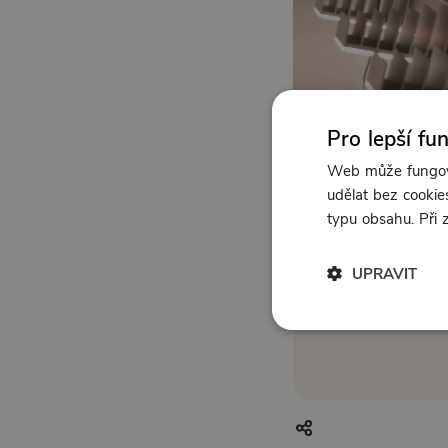
Pro lepší fu
Web může fungova
udělat bez cookies
typu obsahu. Při
UPRAVIT