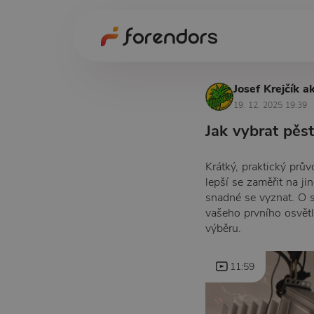
Josef Krejčík a
19. 12. 2025 19:39
Jak vybrat pěst
Krátký, praktický prův
lepší se zaměřit na j
snadné se vyznat. O s
vašeho prvního osvětl
výběru.
11:59