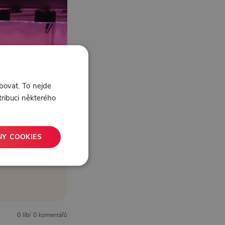
bovat. To nejde
tribuci některého
NY COOKIES
0 líbí
0 komentářů