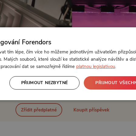
ngování Forendors
t tím lépe, čím více ho můžeme jednotlivým uživatelům přizpůso
. Malých souborů, které slouží ke statistické analýze návštěv a dis
 zpracování dat se samozřejmě řídíme
platnou legislativou
.
PŘIJMOUT NEZBYTNÉ
PŘIJMOUT VŠECH
Od 119 Kč měsíčně nebo 39 Kč jednorázově
Zřídit předplatné
Koupit příspěvek