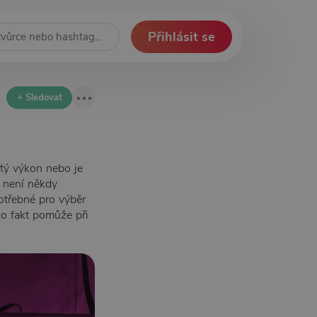
Přihlásit se
+ Sledovat
itý výkon nebo je
h není někdy
potřebné pro výběr
co fakt pomůže při