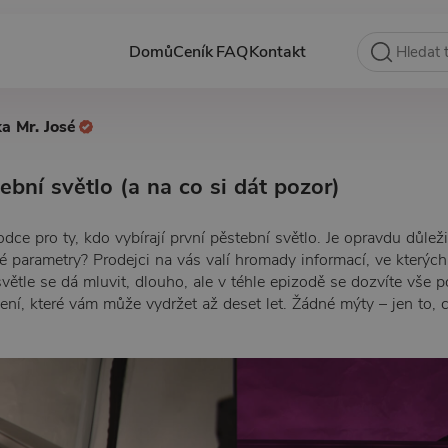
Domů
Ceník
FAQ
Kontakt
ka Mr. José
ební světlo (a na co si dát pozor)
odce pro ty, kdo vybírají první pěstební světlo. Je opravdu důlež
iné parametry? Prodejci na vás valí hromady informací, ve kterýc
větle se dá mluvit, dlouho, ale v téhle epizodě se dozvíte vše 
ení, které vám může vydržet až deset let. Žádné mýty – jen to, 