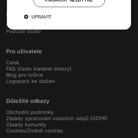
PŘIJMOUT NEZBYTNÉ
Forendors
UPRAVIT
Kontakt
Podcast studio
Pro uživatele
Ceník
FAQ (často kladené dotazy)
Blog pro tvůrce
Logopack ke stažení
Důležité odkazy
Obchodní podmínky
Zásady zpracování osobních údajů (GDPR)
Zásady komunity
Cookies
/
Změnit cookies