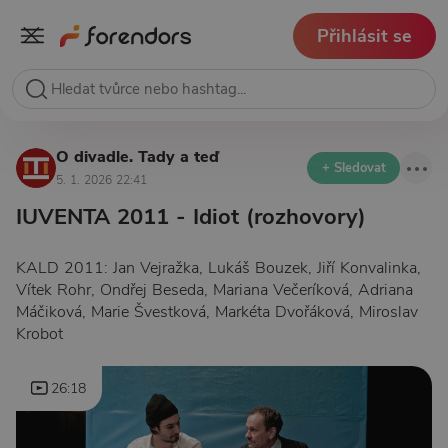
Přihlásit se
O divadle. Tady a teď
+ Sledovat
5. 1. 2026 22:41
IUVENTA 2011 - Idiot (rozhovory)
KALD 2011: Jan Vejražka, Lukáš Bouzek, Jiří Konvalinka,
Vítek Rohr, Ondřej Beseda, Mariana Večeríková, Adriana
Máčiková, Marie Švestková, Markéta Dvořáková, Miroslav
Krobot
26:18