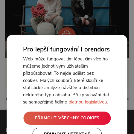
Pro lepší fungování Forendors
Od 75 Kč měsíčně
Web může fungovat tím lépe, čím více ho
můžeme jednotlivým uživatelům
Klikněte pro odemčení
přizpůsobovat. To nejde udělat bez
cookies. Malých souborů, které slouží ke
nebo se
přihlaste
statistické analýze návštěv a distribuci
některého typu obsahu. Při zpracování dat
0 líbí
0 komentářů
se samozřejmě řídíme
platnou legislativou
.
PŘIJMOUT VŠECHNY COOKIES