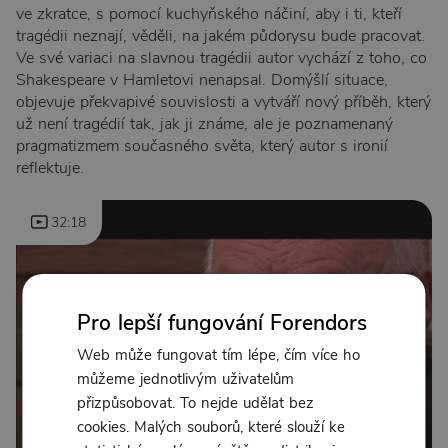
ve zkratce, s pomocí kuchyňského náčiní, aby i ti, kteří
tragédii neznají, věděli, na jakém půdorysu bude pracovat.
Ve své variaci na slavnou tragédii autor vychází z toho, co
Shakespeare v Hamletovi nenapsal. Domýšlí situace,
objevuje překvapivé souvislosti a vytváří nový příběh, který
už není tragédií tak, jak ji známe, ale je poznamenaný
pragmatizmem současného světa, který autor s ironií
reflektuje.
32:18
Pro lepší fungování Forendors
Web může fungovat tím lépe, čím více ho
můžeme jednotlivým uživatelům
přizpůsobovat. To nejde udělat bez
cookies. Malých souborů, které slouží ke