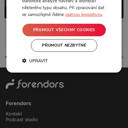
statistické analýze návštěv a distribuci
některého typu obsahu. Při zpracování dat
Od 75 Kč měsíčně
se samozřejmě řídíme
platnou legislativou
.
Klikněte pro odemčení
PŘIJMOUT VŠECHNY COOKIES
nebo se
přihlaste
PŘIJMOUT NEZBYTNÉ
0 líbí
0 komentářů
UPRAVIT
Forendors
Kontakt
Podcast studio