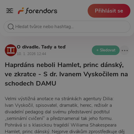
Přihlásit se
O divadle. Tady a teď
+ Sledovat
10. 1. 2026 12:44
Haprdáns neboli Hamlet, princ dánský,
ve zkratce - S dr. Ivanem Vyskočilem na
schodech DAMU
Velmi výstižná anotace na stránkách agentury Dilia:
Ivan Vyskočil, spisovatel, dramatik, herec, režisér a
divadelní pedagog dal svému představení podtitul
„seminární cvičení“ a předznamenal tak jeho formu.
Pohrává si s klasickou tragédií Wiliama Shakespeara
Hamlet, princ dánský. Nejprve divákům zprostředkuje děj