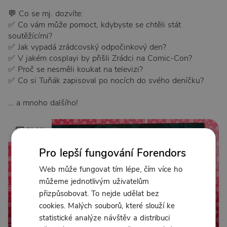
💬 Co se mj. dozvíte:
✅ Co vám může pomoct, kdybyste se chtěli stát
soutěžícími?
✅ Jak vypadá zrádcovský odpočinkový den?
✅ V jakém cosplayi by přišli Zrádci na Comic-Con?
✅ Proč se nesměli koukat na televizi?
✅ Co si Tuňák zapisoval po nocích do svého deníčku?
… a mnoho dalšího!
59:28
Pro lepší fungování Forendors
Web může fungovat tím lépe, čím více ho
můžeme jednotlivým uživatelům
přizpůsobovat. To nejde udělat bez
cookies. Malých souborů, které slouží ke
statistické analýze návštěv a distribuci
Od 99 Kč měsíčně