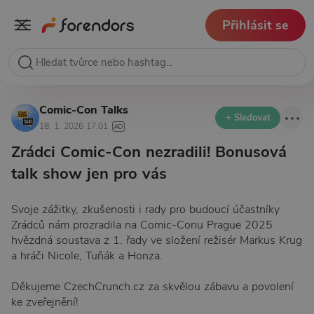
Přihlásit se
Comic-Con Talks
+ Sledovat
18. 1. 2026 17:01
Zrádci Comic-Con nezradili! Bonusová
talk show jen pro vás
Svoje zážitky, zkušenosti i rady pro budoucí účastníky
Zrádců nám prozradila na Comic-Conu Prague 2025
hvězdná soustava z 1. řady ve složení režisér Markus Krug
a hráči Nicole, Tuňák a Honza.
Děkujeme CzechCrunch.cz za skvělou zábavu a povolení
ke zveřejnění!