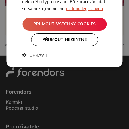
některého typu obsahu. Při zpracování dat
se samozřejmě řídíme
platnou legislativou
.
Klikněte pro odemčení
PŘIJMOUT VŠECHNY COOKIES
nebo se
přihlaste
PŘIJMOUT NEZBYTNÉ
2 líbí
0 komentářů
UPRAVIT
Forendors
Kontakt
Podcast studio
Pro uživatele