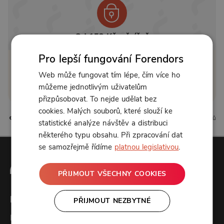
Od 153 Kč měsíčně
Pro lepší fungování Forendors
Klikněte pro odemčení
Web může fungovat tím lépe, čím více ho
můžeme jednotlivým uživatelům
nebo se
přihlaste
přizpůsobovat. To nejde udělat bez
cookies. Malých souborů, které slouží ke
0 líbí
0 komentářů
statistické analýze návštěv a distribuci
některého typu obsahu. Při zpracování dat
se samozřejmě řídíme
platnou legislativou
.
PŘIJMOUT VŠECHNY COOKIES
Forendors
PŘIJMOUT NEZBYTNÉ
Kontakt