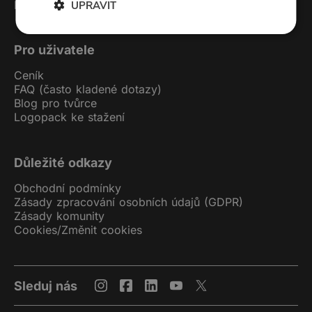
Podcast studio
UPRAVIT
Pro uživatele
Ceník
FAQ (často kladené dotazy)
Blog pro tvůrce
Logopack ke stažení
Důležité odkazy
Obchodní podmínky
Zásady zpracování osobních údajů (GDPR)
Zásady komunity
Cookies
/
Změnit cookies
Sleduj nás