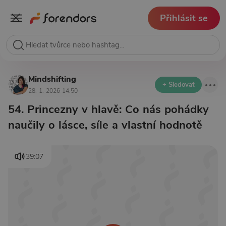
Přihlásit se
Mindshifting
+ Sledovat
28. 1. 2026 14:50
54. Princezny v hlavě: Co nás pohádky
naučily o lásce, síle a vlastní hodnotě
39:07