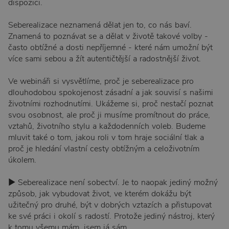
dispozici.
Seberealizace neznamená dělat jen to, co nás baví.
Znamená to poznávat se a dělat v životě takové volby -
často obtížné a dosti nepříjemné - které nám umožní být
více sami sebou a žít autentičtější a radostnější život.
Ve webináři si vysvětlíme, proč je seberealizace pro
dlouhodobou spokojenost zásadní a jak souvisí s našimi
životními rozhodnutími. Ukážeme si, proč nestačí poznat
svou osobnost, ale proč ji musíme promítnout do práce,
vztahů, životního stylu a každodenních voleb. Budeme
mluvit také o tom, jakou roli v tom hraje sociální tlak a
proč je hledání vlastní cesty obtížným a celoživotním
úkolem.
▶︎ Seberealizace není sobectví. Je to naopak jediný možný
způsob, jak vybudovat život, ve kterém dokážu být
užitečný pro druhé, být v dobrých vztazích a přistupovat
ke své práci i okolí s radostí. Protože jediný nástroj, který
k tomu všemu mám, jsem já sám.