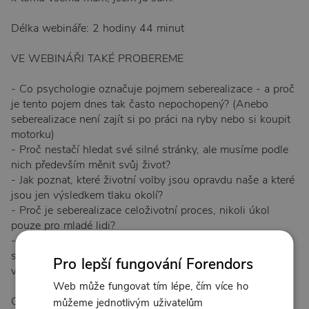
Délka webináře: 2 hodiny 44 minut
VE WEBINÁŘI TAKÉ PROBEREME
- Co psychologie označuje pojmem seberealizace - a proč
je tento pojem dnes tak často nepochopený? (Anebo
seberealizace není zajít si po práci na ryby nebo si koupit
motorku)
- Proč nestačí hledat své silné stránky, ale musíme podle
nich především měnit svůj život?
- Jak poznat, které životní volby jsou opravdu naše a které
jsou jen výsledkem tlaku okolí?
- Proč je seberealizace celoživotní proces, nikoli úkol
pouze pro mladé lidi?
- Jak rozvíjet vlastní osobnost tak, aby nás vedla nejen ke
spokojenosti, ale také ke smyslu, hlubším vztahům a
Pro lepší fungování Forendors
vytváření hodnoty pro druhé?
Web může fungovat tím lépe, čím více ho
OBSAH WEBINÁŘE
můžeme jednotlivým uživatelům