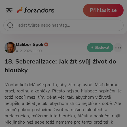
Přihlásit se
Dalibor Špok
+ Sledovat
4. 2. 2026 11:00
18. Seberealizace: Jak žít svůj život do
hloubky
Mnoho lidí dělá vše pro to, aby žilo správně. Mají dobrou
práci, rodinu a koníčky. Přesto nejsou hluboce naplnění. Je
totiž rozdíl mezi tím, dělat věci tak, abychom v životě
netrpěli, a dělat je tak, abychom šli co nejblíže k sobě. Ale
jedině pokud postavíme život na našich talentech a
preferencích, můžeme tuto hloubku, štěstí a naplnění najít.
Nic jiného než sebe totiž nemáme pro tento prožitek k