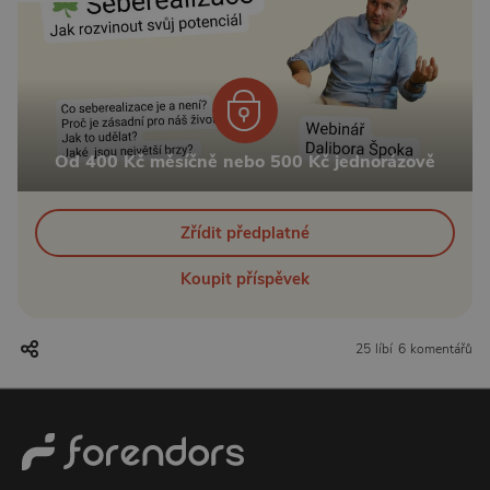
Od 400 Kč měsíčně nebo 500 Kč jednorázově
Zřídit předplatné
Koupit příspěvek
25 líbí
6 komentářů