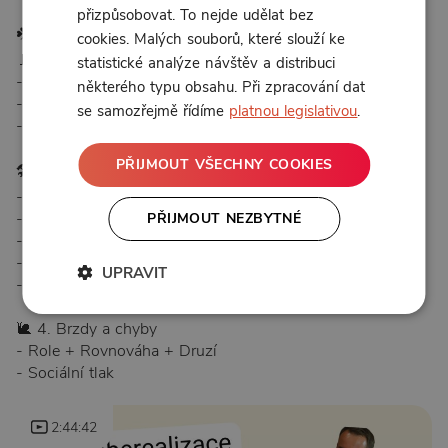
přizpůsobovat. To nejde udělat bez
☘️ 1. Co je seberealizace a co to není
cookies. Malých souborů, které slouží ke
🚩 2. Proč je to důležité?
statistické analýze návštěv a distribuci
- Psychologicky
některého typu obsahu. Při zpracování dat
- Z pohledu spirituality
se samozřejmě řídíme
platnou legislativou
.
- V současnosti
PŘIJMOUT VŠECHNY COOKIES
🛠️ 3. Jak to udělat
- Znalost + Připomínání si
- Sebepoznání
PŘIJMOUT NEZBYTNÉ
- Osobnostní změna/rozvoj
- Volby a rozhodování
UPRAVIT
- Zkoušení a experimentování
🐌 4. Brzdy a chyby
- Role + Rovnováha + Druzí
- Sociální tlak
2:44:42