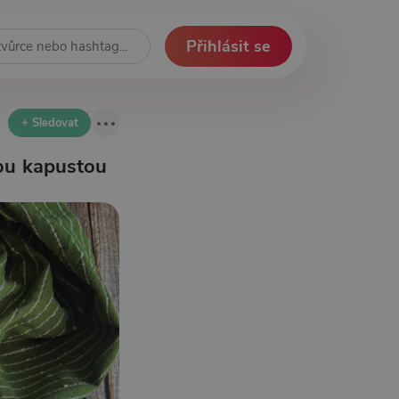
Přihlásit se
+ Sledovat
vou kapustou