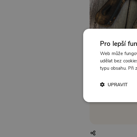
Pro lepší fu
Web může fungova
udělat bez cookies
typu obsahu. Při
UPRAVIT