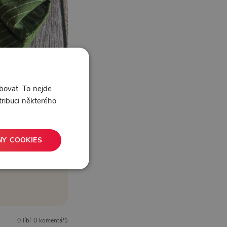
bovat. To nejde
tribuci některého
NY COOKIES
0 líbí
0 komentářů