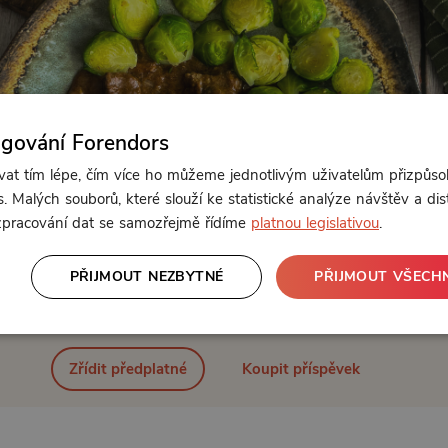
ngování Forendors
t tím lépe, čím více ho můžeme jednotlivým uživatelům přizpůso
. Malých souborů, které slouží ke statistické analýze návštěv a dis
 zpracování dat se samozřejmě řídíme
platnou legislativou
.
PŘIJMOUT NEZBYTNÉ
PŘIJMOUT VŠECH
Od 150 Kč měsíčně nebo 39 Kč jednorázově
Zřídit předplatné
Koupit příspěvek