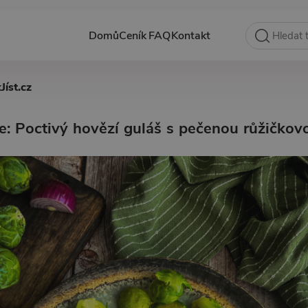
Domů
Ceník
FAQ
Kontakt
Jíst.cz
e: Poctivý hovězí guláš s pečenou růžičko