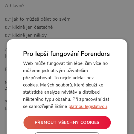
A hlavně:
👉 jak to můžeš dělat po svém
👉 klidně jen částečně
👉 klidně jen někdy
A JAK TEDY S BKM? CO BUDEŠ POTŘEBOVAT A JAK
Pro lepší fungování Forendors
NA TO :)
Web může fungovat tím lépe, čím více ho
Protože bezplenkovka není buď–anebo.
můžeme jednotlivým uživatelům
přizpůsobovat. To nejde udělat bez
Možná zjistíš, že to není tak „extrémní“, jak se zdá.
cookies. Malých souborů, které slouží ke
A možná ti to otevře úplně nový pohled na tvoje miminko.
statistické analýze návštěv a distribuci
některého typu obsahu. Při zpracování dat
💛 Tenhle díl není o dokonalosti.
se samozřejmě řídíme
platnou legislativou
.
Je o porozumění.
PŘIJMOUT VŠECHNY COOKIES
25:40