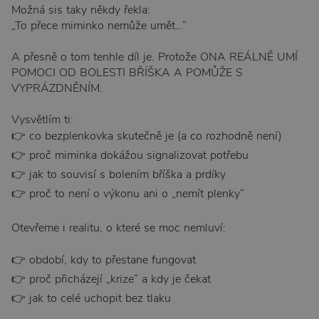
Možná sis taky někdy řekla:
„To přece miminko nemůže umět…“
A přesně o tom tenhle díl je. Protože ONA REÁLNĚ UMÍ
POMOCI OD BOLESTI BŘÍŠKA A POMŮŽE S
VYPRÁZDNĚNÍM.
Vysvětlím ti:
👉 co bezplenkovka skutečně je (a co rozhodně není)
👉 proč miminka dokážou signalizovat potřebu
👉 jak to souvisí s bolením bříška a prdíky
👉 proč to není o výkonu ani o „nemít plenky“
Otevřeme i realitu, o které se moc nemluví:
👉 období, kdy to přestane fungovat
👉 proč přicházejí „krize“ a kdy je čekat
👉 jak to celé uchopit bez tlaku