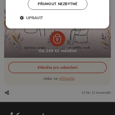
PŘIJMOUT NEZBYTNÉ
UPRAVIT
Od 249 Kč měsíčně
Klikněte pro odemčení
nebo se
přihlaste
23 líbí
21 komentářů