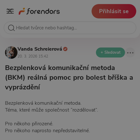
Přihlásit se
Vanda Schreierová
+ Sledovat
20. 3. 2026 15:42
Bezplenková komunikační metoda
(BKM) reálná pomoc pro bolest bříška a
vyprázdění
Bezplenková komunikační metoda.
Téma, které může společnost “rozdělovat”.
Pro někoho přirozené.
Pro někoho naprosto nepředstavitelné.