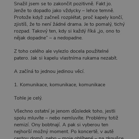
Snažil jsem se to zakončit pozitivně. Fakt jo.
Jenže to dopadlo jako vždycky – lehce temně.
Protože když začneš rozplétat, proč kapely končí,
zjistíš, že to není žádné drama. Je to pomalý, tichý
rozpad. Takový ten, kdy si každý říká „jo, ono to
nějak dopadne” – a nedopadne.
Z toho celého ale vylezlo docela použitelné
patero. Jak si kapelu vlastníma rukama nezabít.
A začíná to jednou jedinou věcí.
1. Komunikace, komunikace, komunikace
Tohle je celý.
Všechno ostatní je jenom důsledek toho, jestli
spolu mluvíte – nebo nemluvíte. Problémy totiž
nemizí. Ony bobtnají. A pak si vyberou ten
nejhorší možný moment. Po koncertě, v autě
cestou domů, nebo – moje oblíbené – na zkoušce