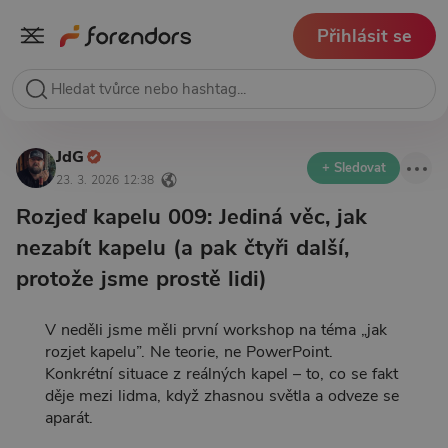
Přihlásit se
JdG
+ Sledovat
23. 3. 2026 12:38
Rozjeď kapelu 009: Jediná věc, jak
nezabít kapelu (a pak čtyři další,
protože jsme prostě lidi)
V neděli jsme měli první workshop na téma „jak
rozjet kapelu”. Ne teorie, ne PowerPoint.
Konkrétní situace z reálných kapel – to, co se fakt
děje mezi lidma, když zhasnou světla a odveze se
aparát.