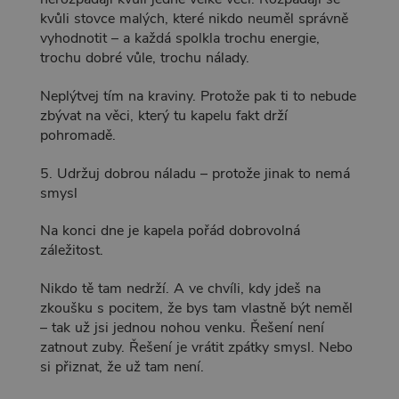
kvůli stovce malých, které nikdo neuměl správně
vyhodnotit – a každá spolkla trochu energie,
trochu dobré vůle, trochu nálady.
Neplýtvej tím na kraviny. Protože pak ti to nebude
zbývat na věci, který tu kapelu fakt drží
pohromadě.
5. Udržuj dobrou náladu – protože jinak to nemá
smysl
Na konci dne je kapela pořád dobrovolná
záležitost.
Nikdo tě tam nedrží. A ve chvíli, kdy jdeš na
zkoušku s pocitem, že bys tam vlastně být neměl
– tak už jsi jednou nohou venku. Řešení není
zatnout zuby. Řešení je vrátit zpátky smysl. Nebo
si přiznat, že už tam není.