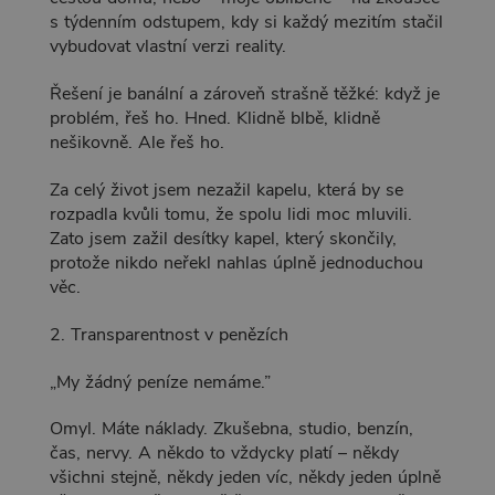
s týdenním odstupem, kdy si každý mezitím stačil
vybudovat vlastní verzi reality.
Řešení je banální a zároveň strašně těžké: když je
problém, řeš ho. Hned. Klidně blbě, klidně
nešikovně. Ale řeš ho.
Za celý život jsem nezažil kapelu, která by se
rozpadla kvůli tomu, že spolu lidi moc mluvili.
Zato jsem zažil desítky kapel, který skončily,
protože nikdo neřekl nahlas úplně jednoduchou
věc.
2. Transparentnost v penězích
„My žádný peníze nemáme.”
Omyl. Máte náklady. Zkušebna, studio, benzín,
čas, nervy. A někdo to vždycky platí – někdy
všichni stejně, někdy jeden víc, někdy jeden úplně