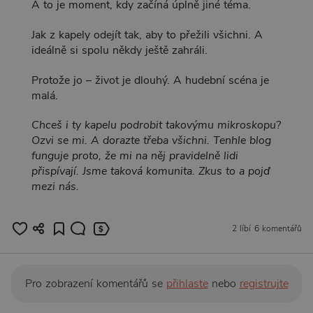
A to je moment, kdy začíná úplně jiné téma.
Jak z kapely odejít tak, aby to přežili všichni. A
ideálně si spolu někdy ještě zahráli.
Protože jo – život je dlouhý. A hudební scéna je
malá.
Chceš i ty kapelu podrobit takovýmu mikroskopu?
Ozvi se mi. A dorazte třeba všichni. Tenhle blog
funguje proto, že mi na něj pravidelně lidi
přispívají. Jsme taková komunita. Zkus to a pojď
mezi nás.
2 líbí
6 komentářů
Pro zobrazení komentářů se
přihlaste
nebo
registrujte