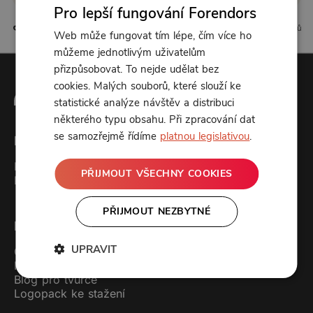
Pro lepší fungování Forendors
0 líbí
0 komentářů
Web může fungovat tím lépe, čím více ho
můžeme jednotlivým uživatelům
přizpůsobovat. To nejde udělat bez
cookies. Malých souborů, které slouží ke
statistické analýze návštěv a distribuci
některého typu obsahu. Při zpracování dat
se samozřejmě řídíme
platnou legislativou
.
Forendors
Kontakt
PŘIJMOUT VŠECHNY COOKIES
Podcast studio
PŘIJMOUT NEZBYTNÉ
Pro uživatele
UPRAVIT
Ceník
FAQ (často kladené dotazy)
Blog pro tvůrce
Logopack ke stažení