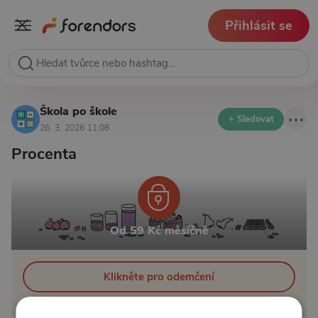
Přihlásit se
Škola po škole
+ Sledovat
26. 3. 2026 11:08
Procenta
Od 59 Kč měsíčně
Klikněte pro odemčení
nebo se
přihlaste