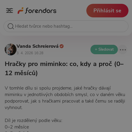
Přihlásit se
Vanda Schreierová
+ Sledovat
3. 4. 2026 16:28
Hračky pro miminko: co, kdy a proč (0–
12 měsíců)
V tomhle dílu si spolu projdeme, jaké hračky dávají
miminku v jednotlivých obdobích smysl, co v daném věku
podporovat, jak s hračkami pracovat a také čemu se raději
vyhnout.
Díl je rozdělený podle věku:
0–2 měsíce