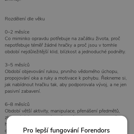
Rozdělení dle věku
0–2 měsíce
Co miminko opravdu potřebuje na začátku života, proč
nepotřebuje téměř žádné hračky a proč jsou v tomhle
období nejdůležitější klid, blízkost a jednoduché podněty.
3–5 měsíců
Období objevování rukou, prvního vědomého úchopu,
propojování oka a ruky a motivace k pohybu. Řekneme si,
jak nabídnout hračku tak, aby podporovala vývoj, a ne jen
pasivní zabavení.
6–8 měsíců
Období větší aktivity, manipulace, přenášení předmětů,
zkoumání ústy a prvních přesunů v prostoru. Tady už
hračky mohou být krásnou motivací k pohybu a
Pro lepší fungování Forendors
objevování.