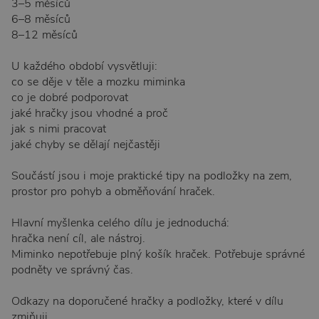
3–5 měsíců
6–8 měsíců
8–12 měsíců
U každého období vysvětluji:
co se děje v těle a mozku miminka
co je dobré podporovat
jaké hračky jsou vhodné a proč
jak s nimi pracovat
jaké chyby se dělají nejčastěji
Součástí jsou i moje praktické tipy na podložky na zem,
prostor pro pohyb a obměňování hraček.
Hlavní myšlenka celého dílu je jednoduchá:
hračka není cíl, ale nástroj.
Miminko nepotřebuje plný košík hraček. Potřebuje správné
podněty ve správný čas.
Odkazy na doporučené hračky a podložky, které v dílu
zmiňuji.