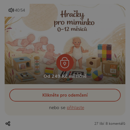
40:54
Od 249 Kč měsíčně
Klikněte pro odemčení
nebo se
přihlaste
27 líbí
8 komentářů