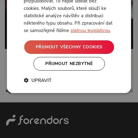
přizpůsobovat. To nejde udělat bez
cookies. Malých souborů, které slouží ke
statistické analýze návštěv a distribuci
některého typu obsahu. Při zpracování dat
se samozřejmě řídíme
platnou legislativou
.
Od 95 Kč měsíčně
PŘIJMOUT VŠECHNY COOKIES
Klikněte pro odemčení
PŘIJMOUT NEZBYTNÉ
nebo se
přihlaste
UPRAVIT
6 líbí
1 komentářů