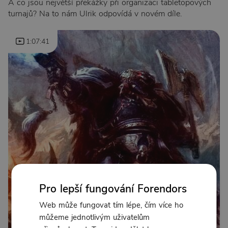
A co jsou největší překážky při organizaci tabletopových
turnajů? Na to nám Ulrik odpovídá v novém díle.
1:07:41
Pro lepší fungování Forendors
Web může fungovat tím lépe, čím více ho
můžeme jednotlivým uživatelům