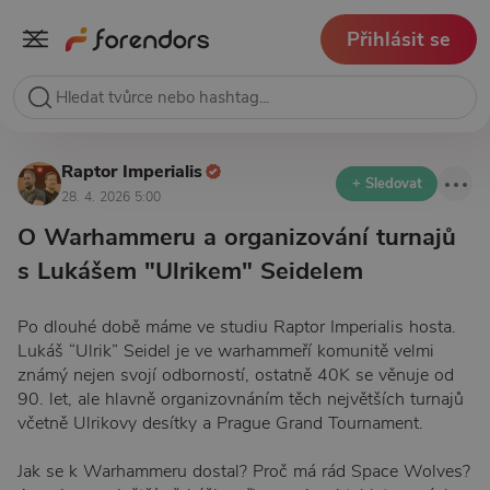
Přihlásit se
Raptor Imperialis
+ Sledovat
28. 4. 2026 5:00
O Warhammeru a organizování turnajů
s Lukášem "Ulrikem" Seidelem
Po dlouhé době máme ve studiu Raptor Imperialis hosta.
Lukáš “Ulrik” Seidel je ve warhammeří komunitě velmi
známý nejen svojí odborností, ostatně 40K se věnuje od
90. let, ale hlavně organizovnáním těch největších turnajů
včetně Ulrikovy desítky a Prague Grand Tournament.
Jak se k Warhammeru dostal? Proč má rád Space Wolves?