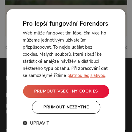
Zřídit předplatné
Pro lepší fungování Forendors
Koupit příspěvek
Web může fungovat tím lépe, čím více ho
můžeme jednotlivým uživatelům
přizpůsobovat. To nejde udělat bez
3 líbí
0 komentářů
cookies. Malých souborů, které slouží ke
statistické analýze návštěv a distribuci
některého typu obsahu. Při zpracování dat
se samozřejmě řídíme
platnou legislativou
.
PŘIJMOUT VŠECHNY COOKIES
Forendors
Kontakt
PŘIJMOUT NEZBYTNÉ
Podcast studio
UPRAVIT
Pro uživatele